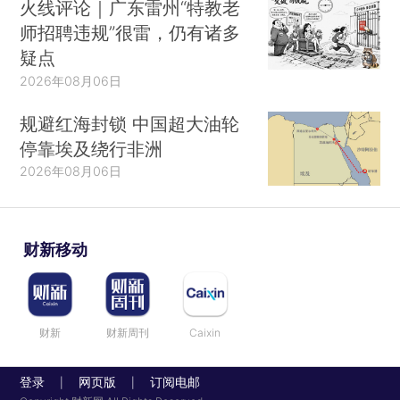
火线评论｜广东雷州“特教老
师招聘违规”很雷，仍有诸多
疑点
2026年08月06日
规避红海封锁 中国超大油轮
停靠埃及绕行非洲
2026年08月06日
财新移动
财新
财新周刊
Caixin
登录
网页版
订阅电邮
|
|