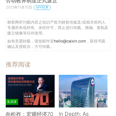
劳动教养制度正式废止
2013年11月15日
APP打开
财新网所刊载内容之知识产权为财新传媒及/或相关权利人
专属所有或持有。未经许可，禁止进行转载、摘编、复制及
建立镜像等任何使用。
如有意愿转载，请发邮件至
hello@caixin.com
，获得书面
确认及授权后，方可转载。
推荐阅读
私房课
In Depth: As
向松祚：宏观经济70