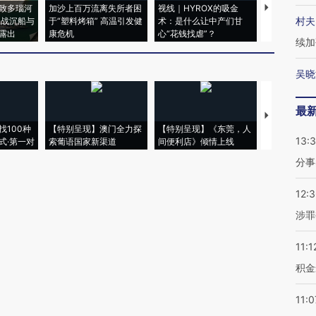
致多瑙河
加沙上百万流离失所者困
视线｜HYROX的吸金
马航飞行员
村夫
二战沉船与
于“塑料烤箱” 高温引发健
术：是什么让中产们甘
粒摇头丸 尿
露出
康危机
心“花钱找虐”？
毒品
续加
吴晓
最
【推广】走
找100种
【特别呈现】澳门全力探
【特别呈现】《东莞，人
会，让数智科
13:
式·第一对
索葡语国家新渠道
间便利店》倾情上线
业
分事
12:
涉罪
11:1
积金
11:0