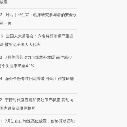
放缓
53
对话｜邱仁宗：临床研究参与者的安全永
第一位
06
全国人大常委会：六名将领涉嫌严重违
法 被罢免全国人大代表
43
7月美国劳动力市场意外放缓 岗位减少
3万个失业率降至4.1%
14
海外金融专才回流香港 外籍工作签证翻
2
宁德时代宜春锂矿仍处停产状态 其动向
国内锂资源供需格局
1
7月进出口增速高位放缓，价格驱动还能