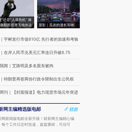
侵”还是“人道危机” 难
撕裂西班牙飞地休达
显影｜瓜农的漫长等待
｜
宇树发行市值610亿 先行者的加速和考验
｜
在岸人民币兑美元汇率连日升破6.75
我闻
｜
艾路明及多名股东被拘
｜
特朗普再签两份行政令限制出生公民权
周刊
｜
【封面报道】电力现货市场元年突进
新网主编精选版电邮
样例
新网新闻版电邮全新升级！财新网主编精心编
，每个工作日定时投递，篇篇重磅，可信可
。