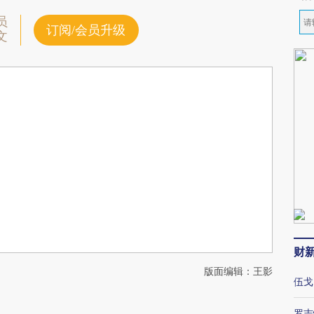
员
订阅/会员升级
文
财
版面编辑：王影
伍戈
罗志