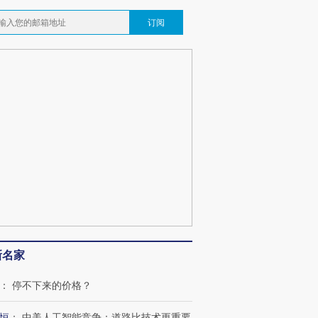
订阅
新名家
：
停不下来的价格？
恒
：
中美人工智能竞争：道路比技术更重要