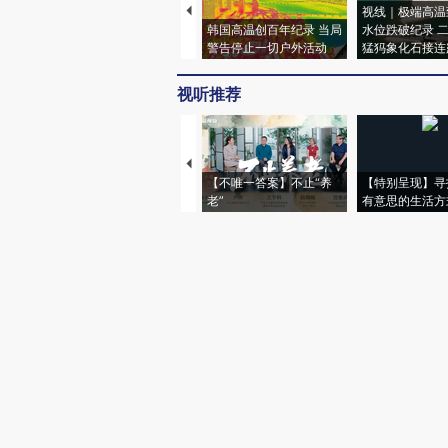
视线｜极端高温
韩国高温创百年纪录 当局
水位跌破纪录 
警告停止一切户外活动
猛犸象化石接连
视听推荐
【不唯一答案】不止“养
【特别呈现】寻
老”
有意思的生活方