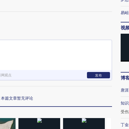
易峘
视
新网观点
发布
博
唐涯
本篇文章暂无评论
知识
受伤
丁金