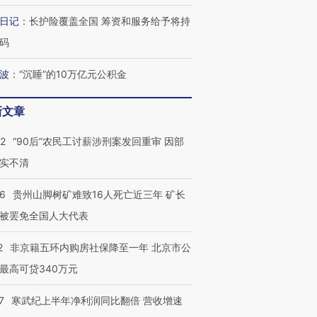
跨国走私7万
视线｜被称为“蟑螂”的印
视线｜“入侵”还是“人道危
日记
：
长护险覆盖全国 筹资和服务给予将持
检体内含3种
度Z世代 用街头抗争将教
机”？难民潮撕裂西班牙
秘鲁纳斯
育部长拱下台
飞地休达
13人遇难
码
波
：
“沉睡”的10万亿元公积金
新文章
进第四届链博
【商旅对话】华住集团
技“链”接产
【特别呈现】寻找100种
CFO：不靠规模取胜，华
【特别呈
32
“90后”农民工讨薪涉刑案发回重审 因部
有意思的生活方式·第三对
住三大增长引擎是什么？
有意思的
实不清
36
贵州山脚树矿难致16人死亡近三年 矿长
被罢免全国人大代表
2
非京籍五环内购房社保降至一年 北京市公
最高可贷340万元
7
寒武纪上半年净利润同比翻倍 营收增速