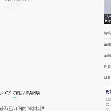
“入
民潮
特稿
金融
金融
世界
财新
财
共计0字 订阅后继续阅读
财
写
获取已订阅的阅读权限
引