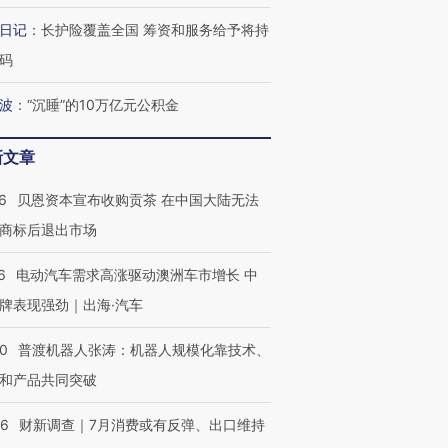
日记
：
长护险覆盖全国 筹资和服务给予将持
码
波
：
“沉睡”的10万亿元公积金
新文章
6
贝恩资本宣布收购贡茶 在中国大陆无法
商标后退出市场
6
电动汽车需求高涨驱动澳洲车市增长 中
牌表现强劲｜出海·汽车
00
普渡机器人张涛：机器人规模化靠技术、
和产品共同突破
56
财新调查｜7月消费或有反弹、出口维持