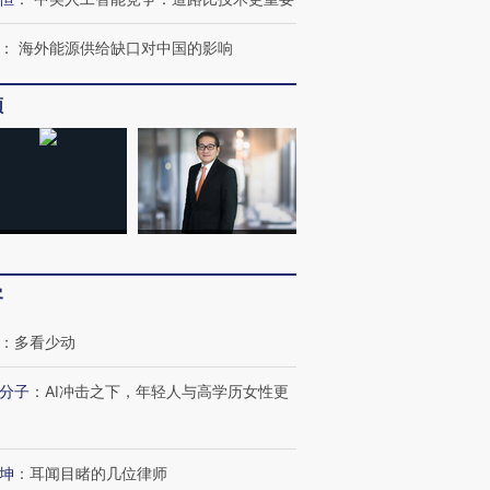
：
海外能源供给缺口对中国的影响
频
跨国走私7万
视线｜HYROX的吸金
视线｜被
检体内含3种
术：是什么让中产们甘
泽连斯基密集出访美英 索
度Z世代
心“花钱找虐”？
要防空导弹“救急”
育部长拱
客
：
多看少动
进第四届链博
【商旅对话】华住集团
技“链”接产
【特别呈现】寻找100种
CFO：不靠规模取胜，华
【特别呈
分子
：
AI冲击之下，年轻人与高学历女性更
有意思的生活方式·第三对
住三大增长引擎是什么？
有意思的
坤
：
耳闻目睹的几位律师