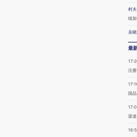
村夫
续加
吴晓
最
17:2
注册
17:1
国品
17:
渠道
16: