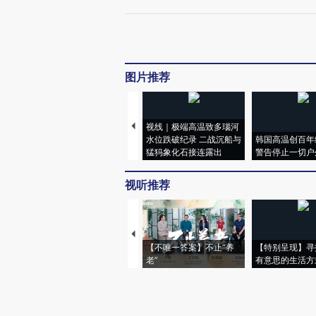
图片推荐
视线｜极端高温致多瑙河
水位跌破纪录 二战沉船与
韩国高温创百年
猛犸象化石接连露出
警告停止一切户
视听推荐
【不唯一答案】不止“养
【特别呈现】寻
老”
有意思的生活方