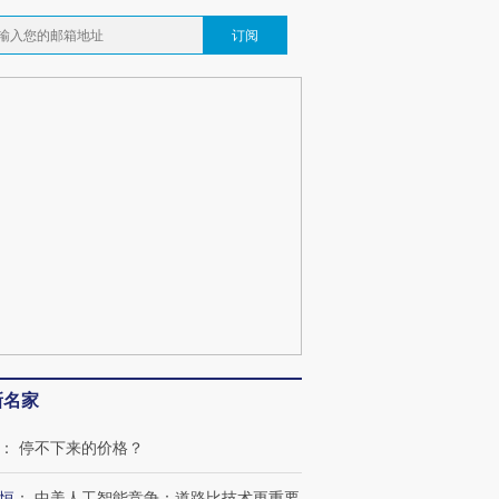
订阅
新名家
：
停不下来的价格？
恒
：
中美人工智能竞争：道路比技术更重要