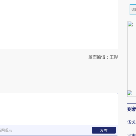
版面编辑：王影
财
伍戈
新网观点
发布
罗志