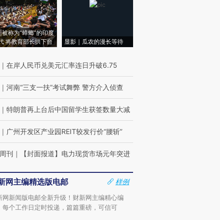
|被称为“蟑螂”的印度
代 将教育部长拱下台
显影｜瓜农的漫长等待
｜
在岸人民币兑美元汇率连日升破6.75
｜
河南“三支一扶”考试舞弊 警方介入侦查
｜
特朗普再上台后中国留学生获签数量大减
｜
广州开发区产业园REIT较发行价“腰斩”
周刊
｜
【封面报道】电力现货市场元年突进
新网主编精选版电邮
样例
新网新闻版电邮全新升级！财新网主编精心编
，每个工作日定时投递，篇篇重磅，可信可
。