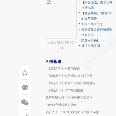
【封面报道】南水北调
水质忧虑
【舒立观察】“两会”前
的改革期盼
新兴市场应无恙
去官僚化才是科技腐败
治本之道
陆磊回归央行
出版日期 2014-02-
微信突围美国
24
相关报道
【财新周刊】全新的债市
【财新周刊】银行理财的关联交易
【财新周刊】杜金富谈银行理财监管
【财新周刊】债市规则重建
银行理财入债市全面升级为乙类户
由攻转守继续利好债市
银行人士：107号文明确“谁的孩子谁抱”