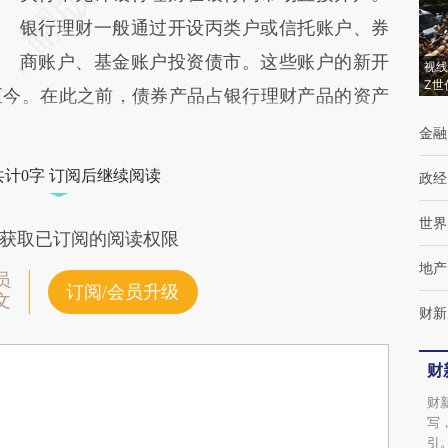
银行理财一般通过开设丙类户或信托账户、券
商账户、基金账户投资债市。这些账户的新开
视线
Z世
停至今。在此之前，债券产品占银行理财产品的资产
金融
共计0字 订阅后继续阅读
政经
世界
获取已订阅的阅读权限
地产
员
订阅/会员升级
文
财新
财
财
写
引