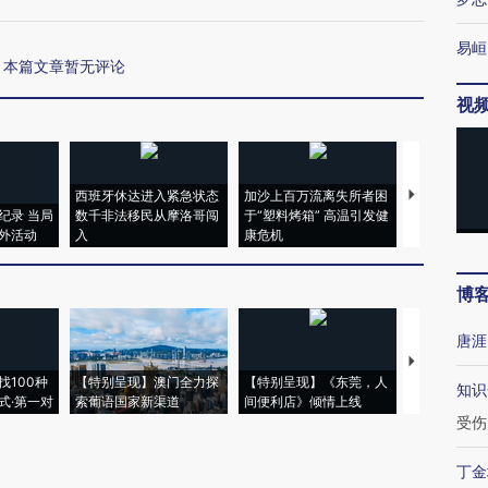
易峘
本篇文章暂无评论
视
西班牙休达进入紧急状态
加沙上百万流离失所者困
马航飞行员
纪录 当局
数千非法移民从摩洛哥闯
于“塑料烤箱” 高温引发健
粒摇头丸 尿
外活动
入
康危机
毒品
博
唐涯
【推广】走
找100种
【特别呈现】澳门全力探
【特别呈现】《东莞，人
会，让数智科
知识
式·第一对
索葡语国家新渠道
间便利店》倾情上线
业
受伤
丁金