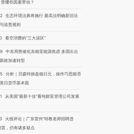
 受哪些因素带动？
42
生态环境法典将施行 最高法明确新旧法
与追责规则
0
看空消费的“三大误区”
59
中东局势催化东南亚能源焦虑 多国出台
新政加速转型
05
分析｜贝森特操盘稳日元，操作巧思能否
美日货币基本面
1
从美国“最新十佳”看纯财富管理公司发展
3
火线评论｜广东雷州“特教老师招聘违
很雷，仍有诸多疑点