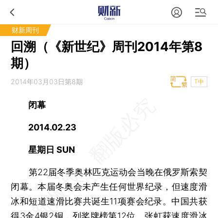
财新周刊
回溯（《新世纪》周刊2014年第8
期）
2014年03月03日第8期
T中
闭幕
2014.02.23
星期日 SUN
第22届冬季奥林匹克运动会当晚在俄罗斯索契
闭幕。本届冬奥会未产生任何世界纪录，但速度滑
冰和短道速滑比赛共诞生11项赛会纪录。中国共获
得3金4银2铜，列奖牌榜第12位。张虹获速度滑冰