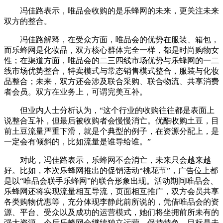
冯佳路表示，唯品会收购的是乐蜂网的未来，更关注未来
双方的整合。
冯佳路解释，在受众方面，唯品会的优势在服装、箱包，
而乐蜂网是化妆品，双方核心群体完全一样，都是时尚购物女
性；在渠道方面，唯品会的二三四线市场优势与乐蜂网的一二
线市场优势整合，特卖模式与常态销售模式整合，服装与化妆
品整合；未来，双方还会涉及联合采购、联合物流、共享消费
者会员。双方在业务上，可谓完美互补。
但业内人士分析认为，“这个行业的收购往往都是表面上
说整合互补，但最后被收购者会慢慢消亡。优酷收购土豆，目
前土豆流量严重下滑，就是个典型的例子，在资源分配上，是
一定会有倾斜的，比如流量是谁导给谁。”
对此，冯佳路表示，乐蜂网不会消亡，未来只会越来越
好。比如，本次乐蜂网推出的促销活动“桃花节”，广告位上都
是以“唯品会联手乐蜂网”的联合形象出现。活动期间唯品会、
乐蜂网还将实现流量相互导流，页面相互推广，双方会员共享
各类购物优惠等，充分体现李静此前所说的，凭借唯品会的资
源、平台、受众以及成功的运营模式，她们将坐拥前所未有的
强大资源。今后乐蜂网会继续独立运营，保持特色，目标是未