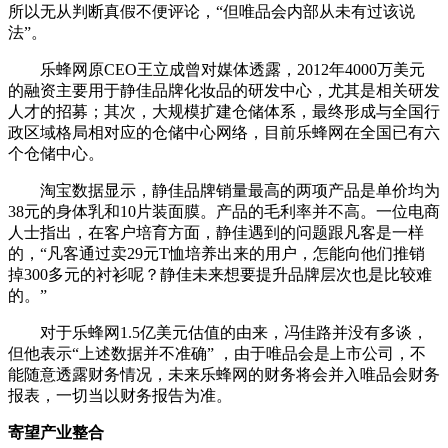
所以无从判断真假不便评论，“但唯品会内部从未有过该说
法”。
乐蜂网原CEO王立成曾对媒体透露，2012年4000万美元
的融资主要用于静佳品牌化妆品的研发中心，尤其是相关研发
人才的招募；其次，大规模扩建仓储体系，最终形成与全国行
政区域格局相对应的仓储中心网络，目前乐蜂网在全国已有六
个仓储中心。
淘宝数据显示，静佳品牌销量最高的两项产品是单价均为
38元的身体乳和10片装面膜。产品的毛利率并不高。一位电商
人士指出，在客户培育方面，静佳遇到的问题跟凡客是一样
的，“凡客通过卖29元T恤培养出来的用户，怎能向他们推销
掉300多元的衬衫呢？静佳未来想要提升品牌层次也是比较难
的。”
对于乐蜂网1.5亿美元估值的由来，冯佳路并没有多谈，
但他表示“上述数据并不准确” ，由于唯品会是上市公司，不
能随意透露财务情况，未来乐蜂网的财务将会并入唯品会财务
报表，一切当以财务报告为准。
寄望产业整合