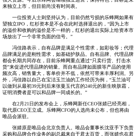
来独立上市，但目前尚没有时间表。
一位投资人士则坚持认为，目前仍然亏损的乐蜂网如果有
望独立IPO，红杉资本是不会在此时选择退出的，“因为上市
的溢价和收购的溢价是不一样的，红杉的退出实际上给资本市
场放出了一个非常负面的信号。”
冯佳路表示，自有品牌是满足个性需求，如彩妆等；代理
品牌满足的是刚性需求，如基础护肤品。自有品牌、代理品牌
都会长期共同存在，目前乐蜂网重点通过“只卖行货、打击水
货”来促进代理品牌的销量。而自有品牌如面膜等产品的使用
频次高，销售量大，客单价并不低，依然可带来丰厚利润。另
外，冯佳路以自己在宝洁玉兰油的工作经历为例，“玉兰油可
以做到从最初39元到后来张曼玉代言的240元的新生映肤霜，
证明消费者是可以和品牌一同成长的。”
在2月21日的发布会上，乐蜂网新任CEO张婧已经亮相，
取代原CEO王立成。乐蜂网CFO的人选尚未公布，但也将由
唯品会派驻。
张婧原是唯品会北京负责人。唯品会董事长沈亚手下负责
采购和品牌合作业务的副总裁来自于君太百货，而张婧也在君