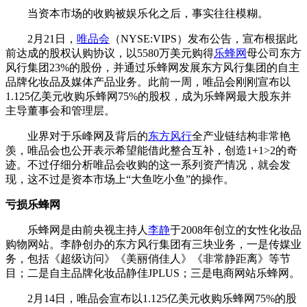
当资本市场的收购被娱乐化之后，事实往往模糊。
2月21日，
唯品会
（NYSE:VIPS）发布公告，宣布根据此
前达成的股权认购协议，以5580万美元购得
乐蜂网
母公司东方
风行集团23%的股份，并通过乐蜂网发展东方风行集团的自主
品牌化妆品及媒体产品业务。此前一周，唯品会刚刚宣布以
1.125亿美元收购乐蜂网75%的股权，成为乐蜂网最大股东并
主导董事会和管理层。
业界对于乐峰网及背后的
东方风行
全产业链结构非常艳
羡，唯品会也公开表示希望能借此整合互补，创造1+1>2的奇
迹。不过仔细分析唯品会收购的这一系列资产情况，就会发
现，这不过是资本市场上“大鱼吃小鱼”的操作。
亏损乐蜂网
乐蜂网是由前央视主持人
李静
于2008年创立的女性化妆品
购物网站。李静创办的东方风行集团有三块业务，一是传媒业
务，包括《超级访问》《美丽俏佳人》《非常静距离》等节
目；二是自主品牌化妆品静佳JPLUS；三是电商网站乐蜂网。
2月14日，唯品会宣布以1.125亿美元收购乐蜂网75%的股