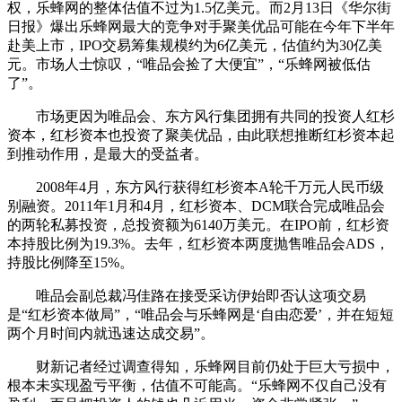
权，乐蜂网的整体估值不过为1.5亿美元。而2月13日《华尔街
日报》爆出乐蜂网最大的竞争对手聚美优品可能在今年下半年
赴美上市，IPO交易筹集规模约为6亿美元，估值约为30亿美
元。市场人士惊叹，“唯品会捡了大便宜”，“乐蜂网被低估
了”。
市场更因为唯品会、东方风行集团拥有共同的投资人红杉
资本，红杉资本也投资了聚美优品，由此联想推断红杉资本起
到推动作用，是最大的受益者。
2008年4月，东方风行获得红杉资本A轮千万元人民币级
别融资。2011年1月和4月，红杉资本、DCM联合完成唯品会
的两轮私募投资，总投资额为6140万美元。在IPO前，红杉资
本持股比例为19.3%。去年，红杉资本两度抛售唯品会ADS，
持股比例降至15%。
唯品会副总裁冯佳路在接受采访伊始即否认这项交易
是“红杉资本做局”，“唯品会与乐蜂网是‘自由恋爱’，并在短短
两个月时间内就迅速达成交易”。
财新记者经过调查得知，乐蜂网目前仍处于巨大亏损中，
根本未实现盈亏平衡，估值不可能高。“乐蜂网不仅自己没有