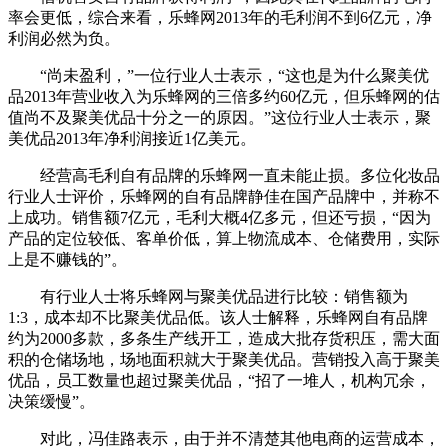
率会更低，综合来看，乐蜂网2013年的毛利润不到6亿元，净
利润必然为负。
“尚未盈利，”一位行业人士表示，“这也是为什么聚美优
品2013年营业收入为乐蜂网的三倍多约60亿元，但乐蜂网的估
值尚不及聚美优品十分之一的原因。”这位行业人士表示，聚
美优品2013年净利润接近1亿美元。
经营高毛利自有品牌的乐蜂网一直未能止损。多位化妆品
行业人士评价，乐蜂网的自有品牌静佳在国产品牌中，并称不
上成功。销售额7亿元，毛利大概4亿多元，但还亏损，“因为
产品的定位较低、客单价低，算上物流成本、仓储费用，实际
上是不赚钱的”。
有行业人士将乐蜂网与聚美优品进行比较：销售额为
1:3，成本却不比聚美优品低。该人士解释，乐蜂网自有品牌
约为2000多款，多条生产线开工，造成大批存货积压，需大面
积的仓储场地，场地面积就大于聚美优品。营销投入高于聚美
优品，员工数量也超过聚美优品，“招了一堆人，机构冗余，
决策缓慢”。
对此，冯佳路表示，由于并不清楚其他电商的运营成本，