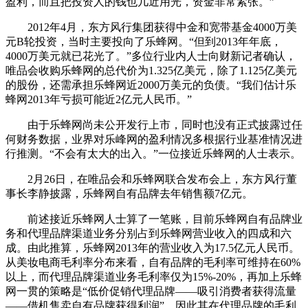
盈利，而且把投资人的钱也几近用光，资金非常紧张。”
2012年4月，东方风行集团获得中金和宽带基金4000万美
元B轮投资，当时主要投向了乐蜂网。“但到2013年年底，
4000万美元就已花光了。”多位行业内人士向财新记者确认，
唯品会收购乐蜂网的总代价为1.325亿美元，除了1.125亿美元
的股份，还需承担乐蜂网近2000万美元的负债。“我们估计乐
蜂网2013年亏损可能近2亿元人民币。”
由于乐蜂网尚未公开发行上市，同时也没有正式披露过任
何财务数据，业界对乐峰网的盈利情况多根据行业基准情况进
行推测。“不会有太大的出入。”一位接近乐蜂网的人士表示。
2月26日，在唯品会和乐蜂网联合发布会上，东方风行董
事长李静披露，乐蜂网自有品牌去年销售额7亿元。
前述接近乐蜂网人士算了一笔账，目前乐蜂网自有品牌业
务和代理品牌渠道业务分别占到乐蜂网营业收入的四成和六
成。由此推算，乐蜂网2013年的营业收入为17.5亿元人民币。
从美妆电商毛利率分布来看，自有品牌的毛利率可维持在60%
以上，而代理品牌渠道业务毛利率仅为15%-20%，再加上乐蜂
网一贯的策略是“低价促销代理品牌——吸引消费者获得流量
——借机售卖自有品牌获得利润”，因此其在代理品牌的毛利