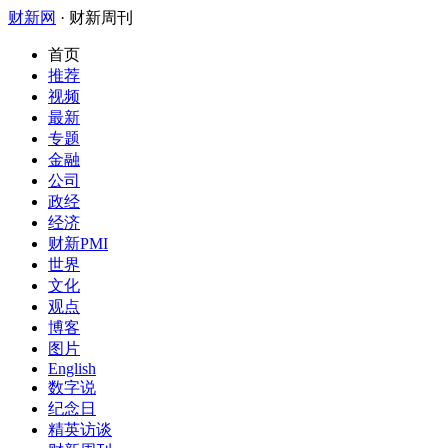
财新网
· 财新周刊
首页
推荐
视频
最新
专题
金融
公司
政经
经济
财新PMI
世界
文化
观点
博客
图片
English
数字说
纪念日
精英访谈