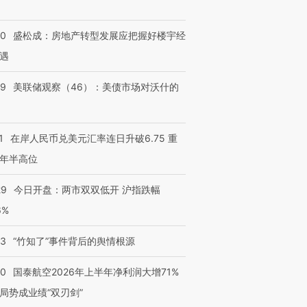
进第四届链博
【商旅对话】华住集团
技“链”接产
【特别呈现】寻找100种
CFO：不靠规模取胜，华
【特别呈
50
盛松成：房地产转型发展应把握好楼宇经
有意思的生活方式·第三对
住三大增长引擎是什么？
有意思的
遇
39
美联储观察（46）：美债市场对沃什的
1
在岸人民币兑美元汇率连日升破6.75 重
年半高位
29
今日开盘：两市双双低开 沪指跌幅
6%
13
“竹知了”事件背后的舆情根源
10
国泰航空2026年上半年净利润大增71%
局势成业绩“双刃剑”