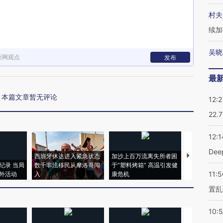
村夫
续加
吴晓
新网观点
发布
最
本篇文章暂无评论
12:2
22.
12:1
De
西班牙休达进入紧急状态
加沙上百万流离失所者困
马航飞行员
纪录 当局
数千非法移民从摩洛哥闯
于“塑料烤箱” 高温引发健
粒摇头丸 尿
11:5
外活动
入
康危机
毒品
置乱
10: