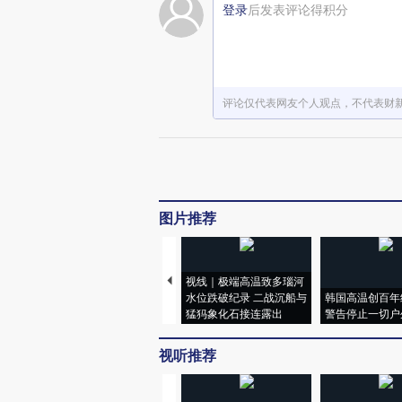
登录
后发表评论得积分
评论仅代表网友个人观点，不代表财
图片推荐
视线｜极端高温致多瑙河
水位跌破纪录 二战沉船与
韩国高温创百年
猛犸象化石接连露出
警告停止一切户
视听推荐