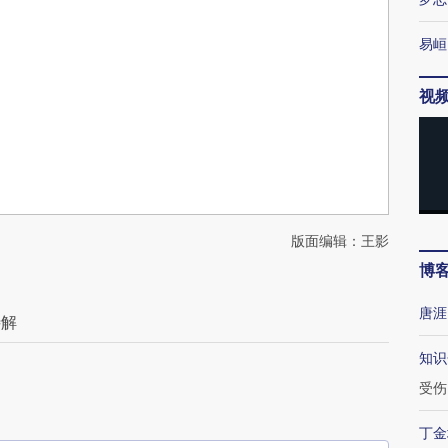
易峘
视
版面编辑：王影
博
唐涯
待解
知识
受伤
丁金