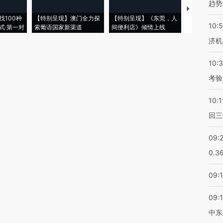
趋势
【推广】走
找100种
【特别呈现】澳门全力探
【特别呈现】《东莞，人
会，让数智科
10:
式·第一对
索葡语国家新渠道
间便利店》倾情上线
业
济机
10:
考验
10:1
回三
09:
0.3
09:
09:
中东