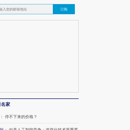
订阅
新名家
：
停不下来的价格？
恒
：
中美人工智能竞争：道路比技术更重要