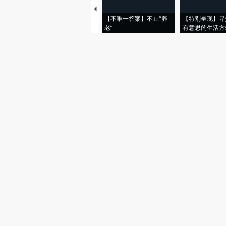
【不唯一答案】不止“养
【特别呈现】寻
老”
有意思的生活方