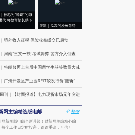
｜被称为“蟑螂”的印
世代 将教育部长拱下
显影｜瓜农的漫长等待
｜
境外收入征税 保险收益缴交已启动
｜
河南“三支一扶”考试舞弊 警方介入侦查
｜
特朗普再上台后中国留学生获签数量大减
｜
广州开发区产业园REIT较发行价“腰斩”
周刊
｜
【封面报道】电力现货市场元年突进
新网主编精选版电邮
样例
新网新闻版电邮全新升级！财新网主编精心编
，每个工作日定时投递，篇篇重磅，可信可
。