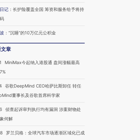
日记
：
长护险覆盖全国 筹资和服务给予将持
码
波
：
“沉睡”的10万亿元公积金
新文章
1
MiniMax今起纳入港股通 盘间涨幅最高
77%
4
谷歌DeepMind CEO哈萨比斯卸任 转任
epMind董事长及谷歌首席科学家
跨国走私7万
视线｜HY
检体内含3种
泽连斯基密集出访美英 索
秘鲁纳斯卡观光飞机坠毁
术：是什
6
侦查起诉审判执行均有漏洞 涉案财物处
要防空导弹“救急”
13人遇难
心“花钱找
象何解
58
罗兰贝格：全球汽车市场逐渐区域化已成