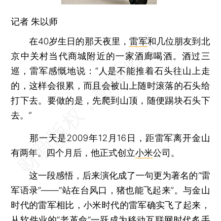
记者 朱以师
在40岁生日的那天夜里，
雷军
和几位朋友到北
京中关村当代商城附近的一家酒廊喝酒。酒过三
巡，雷军感慨地说：“人是不能推着石头往山上走
的，这样会很累，而且会被山上随时滚落的石头给
打下去。要做的是，先爬到山顶，随便踢块石头下
去。”
那一天是2009年12月16日，距雷军离开金山
有两年。四个月后，他正式创立
小米
公司。
这一段感悟，后来演化成了一句更为著名的“雷
军语录”——“站在台风口，猪也能飞起来”。与金山
时代的雷军相比，小米时代的雷军确实飞了起来，
从软件业的“老革命”一跃成为移动互联网时代炙手