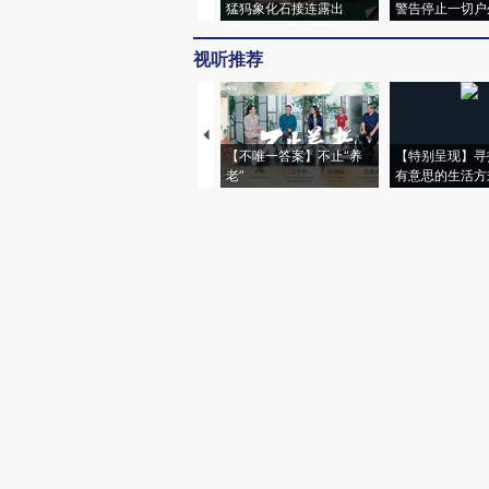
猛犸象化石接连露出
警告停止一切户
视听推荐
【不唯一答案】不止“养
【特别呈现】寻
老”
有意思的生活方