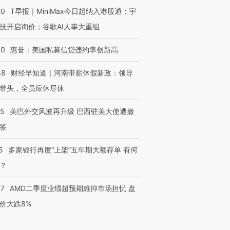
要防空导弹“救急”
13人遇难
心“花钱找
20
T早报｜MiniMax今日起纳入港股通；宇
技开启询价；谷歌AI人事大重组
30
惠誉：美国私募信贷违约率创新高
进第四届链博
【商旅对话】华住集团
48
财经早知道｜河南带薪休假新政：领导
技“链”接产
【特别呈现】寻找100种
CFO：不靠规模取胜，华
【特别呈
有意思的生活方式·第三对
住三大增长引擎是什么？
有意思的
带头，全员应休尽休
05
美巴外交风波再升级 巴西驻美大使遭撤
签
5
多家银行再度“上架”五年期大额存单 有何
？
37
AMD二季度业绩超预期难抑市场担忧 盘
价大跌8%