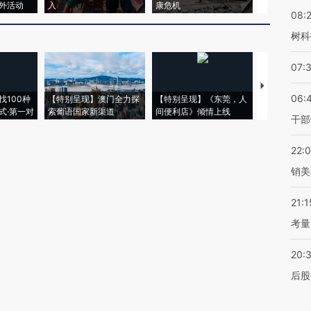
外活动
入
康危机
毒品
08:
树科
07:
【推广】走
06:
找100种
【特别呈现】澳门全力探
【特别呈现】《东莞，人
会，让数智科
式·第一对
索葡语国家新渠道
间便利店》倾情上线
业
干部
22:
销美
21:1
考量
20:
后股