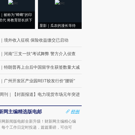
｜被称为“蟑螂”的印
世代 将教育部长拱下
显影｜瓜农的漫长等待
｜
境外收入征税 保险收益缴交已启动
｜
河南“三支一扶”考试舞弊 警方介入侦查
｜
特朗普再上台后中国留学生获签数量大减
｜
广州开发区产业园REIT较发行价“腰斩”
周刊
｜
【封面报道】电力现货市场元年突进
新网主编精选版电邮
样例
新网新闻版电邮全新升级！财新网主编精心编
，每个工作日定时投递，篇篇重磅，可信可
。