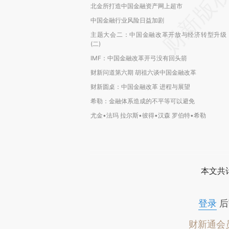
北金所打造中国金融资产网上超市
中国金融行业风险日益加剧
主题大会二：中国金融改革开放与经济转型升级
(二)
IMF：中国金融改革开弓没有回头箭
财新问道第六期 胡祖六谈中国金融改革
财新圆桌：中国金融改革 进程与展望
希勒：金融体系造成的不平等可以避免
尤金•法玛 拉尔斯•彼得•汉森 罗伯特•希勒
本文共计
登录
后
财新通会