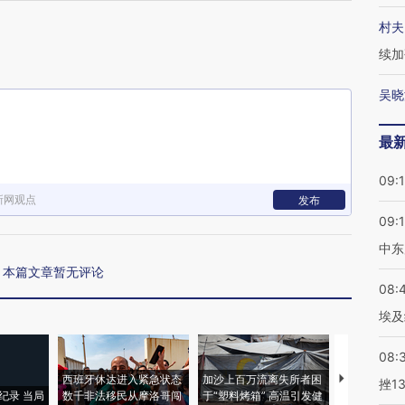
村夫
续加
吴晓
最
09:
新网观点
发布
09:
中东
本篇文章暂无评论
08:
埃及
08:
西班牙休达进入紧急状态
加沙上百万流离失所者困
马航飞行员
挫1
纪录 当局
数千非法移民从摩洛哥闯
于“塑料烤箱” 高温引发健
粒摇头丸 尿