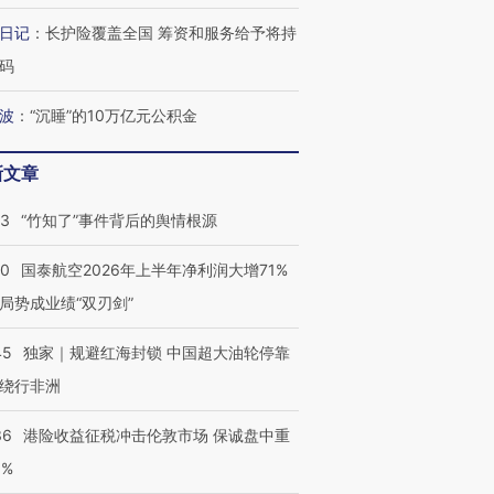
日记
：
长护险覆盖全国 筹资和服务给予将持
码
波
：
“沉睡”的10万亿元公积金
新文章
13
“竹知了”事件背后的舆情根源
10
国泰航空2026年上半年净利润大增71%
局势成业绩“双刃剑”
45
独家｜规避红海封锁 中国超大油轮停靠
绕行非洲
36
港险收益征税冲击伦敦市场 保诚盘中重
跨国走私7万
视线｜HY
3%
检体内含3种
泽连斯基密集出访美英 索
秘鲁纳斯卡观光飞机坠毁
术：是什