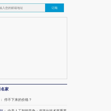
订阅
新名家
：
停不下来的价格？
恒
：
中美人工智能竞争：道路比技术更重要