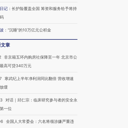
日记
：
长护险覆盖全国 筹资和服务给予将持
码
波
：
“沉睡”的10万亿元公积金
新文章
2
非京籍五环内购房社保降至一年 北京市公
最高可贷340万元
7
寒武纪上半年净利润同比翻倍 营收增速
放缓
跨国走私7万
视线｜被称为“蟑螂”的印
视线｜“入侵”还是“人道危
检体内含3种
度Z世代 用街头抗争将教
机”？难民潮撕裂西班牙
秘鲁纳斯
育部长拱下台
飞地休达
13人遇难
53
对话｜邱仁宗：临床研究参与者的安全永
第一位
06
全国人大常委会：六名将领涉嫌严重违