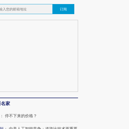
订阅
新名家
：
停不下来的价格？
恒
：
中美人工智能竞争：道路比技术更重要