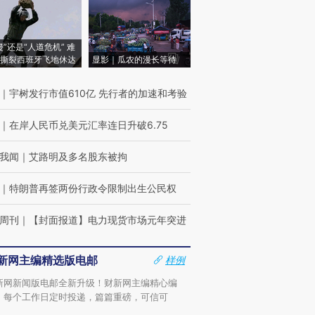
侵”还是“人道危机” 难
撕裂西班牙飞地休达
显影｜瓜农的漫长等待
｜
宇树发行市值610亿 先行者的加速和考验
｜
在岸人民币兑美元汇率连日升破6.75
我闻
｜
艾路明及多名股东被拘
｜
特朗普再签两份行政令限制出生公民权
周刊
｜
【封面报道】电力现货市场元年突进
新网主编精选版电邮
样例
新网新闻版电邮全新升级！财新网主编精心编
，每个工作日定时投递，篇篇重磅，可信可
。