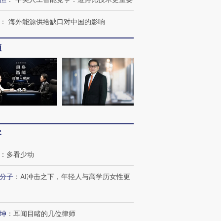
：
海外能源供给缺口对中国的影响
频
客
：
多看少动
分子
：
AI冲击之下，年轻人与高学历女性更
坤
：
耳闻目睹的几位律师