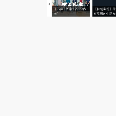
【不唯一答案】不止“养
【特别呈现】寻
老”
有意思的生活方