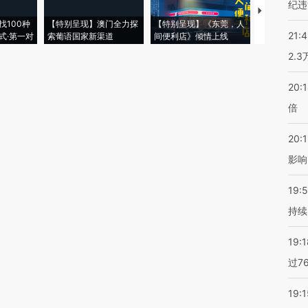
纪违
【推广】走
找100种
【特别呈现】澳门全力探
【特别呈现】《东莞，人
会，让数智科
21:
式·第一对
索葡语国家新渠道
间便利店》倾情上线
业
2.
20:
倍
20:1
影响
19:5
持续
19:1
过7
19:1