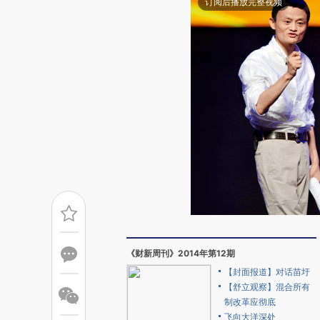
订阅后播放完整视频
《财新周刊》2014年第12期
【封面报道】对话苗圩
【舒立观察】混合所有
制改革应彻底
飞向大洋深处