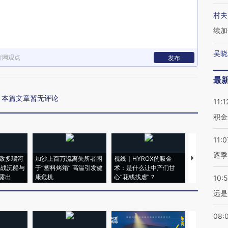
村夫
续加
吴晓
新网观点
发布
最
本篇文章暂无评论
11:1
积金
11:0
逐季
致多瑙河
加沙上百万流离失所者困
视线｜HYROX的吸金
马航飞行员
二战沉船与
于“塑料烤箱” 高温引发健
术：是什么让中产们甘
粒摇头丸 尿
露出
康危机
心“花钱找虐”？
毒品
10:
远是
08: