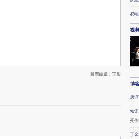
易峘
视
版面编辑：王影
博
唐涯
知识
受伤
丁金