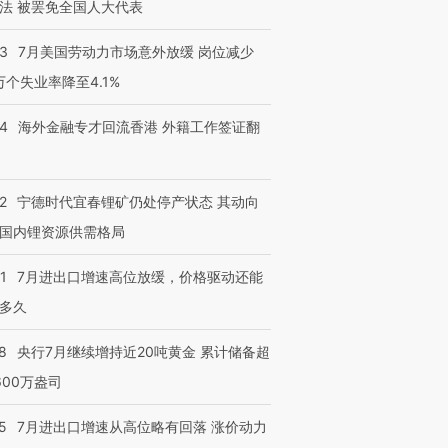
法 被罢免全国人大代表
进第四届链博
【商旅对话】华住集团
技“链”接产
【特别呈现】寻找100种
CFO：不靠规模取胜，华
【特别呈
43
7月美国劳动力市场意外放缓 岗位减少
有意思的生活方式·第三对
住三大增长引擎是什么？
有意思的
3万个失业率降至4.1%
14
海外金融专才回流香港 外籍工作签证翻
2
宁德时代宜春锂矿仍处停产状态 其动向
国内锂资源供需格局
1
7月进出口增速高位放缓，价格驱动还能
多久
8
央行7月继续增持近20吨黄金 累计储备超
600万盎司
5
7月进出口增速从高位略有回落 涨价动力