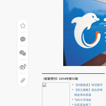
《财新周刊》2014年第12期
【封面报道】对话苗圩
【舒立观察】混合所有
制改革应彻底
飞向大洋深处
社区首诊死了