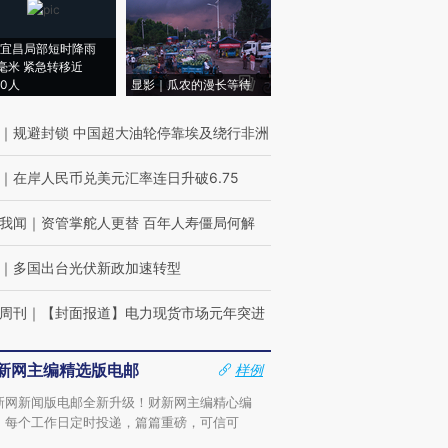
宜昌局部短时降雨
8毫米 紧急转移近
00人
显影｜瓜农的漫长等待
｜
规避封锁 中国超大油轮停靠埃及绕行非洲
｜
在岸人民币兑美元汇率连日升破6.75
我闻
｜
资管掌舵人更替 百年人寿僵局何解
｜
多国出台光伏新政加速转型
周刊
｜
【封面报道】电力现货市场元年突进
新网主编精选版电邮
样例
新网新闻版电邮全新升级！财新网主编精心编
，每个工作日定时投递，篇篇重磅，可信可
。