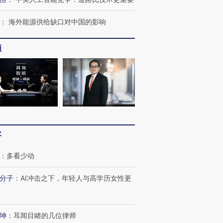
：
海外能源供给缺口对中国的影响
频
客
：
多看少动
OX的吸金
马航飞行员跨国走私7万
视线｜被称为“蟑螂”的印
让中产们甘
粒摇头丸 尿检体内含3种
度Z世代 用街头抗争将教
秘鲁纳斯
分子
：
AI冲击之下，年轻人与高学历女性更
”？
毒品
育部长拱下台
13人遇难
坤
：
耳闻目睹的几位律师