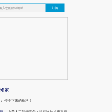
订阅
新名家
：
停不下来的价格？
恒
：
中美人工智能竞争：道路比技术更重要