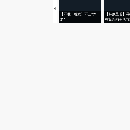
【不唯一答案】不止“养
【特别呈现】寻
老”
有意思的生活方