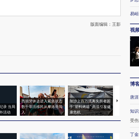
易峘
版面编辑：王影
视
博
唐涯
西班牙休达进入紧急状态
加沙上百万流离失所者困
视线｜HYR
纪录 当局
数千非法移民从摩洛哥闯
于“塑料烤箱” 高温引发健
术：是什么
知识
外活动
入
康危机
心“花钱找虐
受伤
丁金