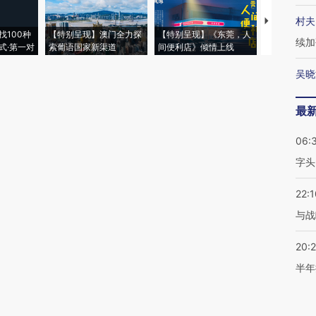
村夫
【推广】走
找100种
【特别呈现】澳门全力探
【特别呈现】《东莞，人
会，让数智科
续加
式·第一对
索葡语国家新渠道
间便利店》倾情上线
业
吴晓
最
06:
字头
22:1
与战
20:
半年
17:2