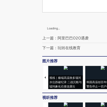
Loading...
上一篇：阿里巴巴O2O遇袭
下一篇：玩转在线教育
图片推荐
视线｜极端高温致多瑙河
水位跌破纪录 二战沉船与
韩国高温创百年
猛犸象化石接连露出
警告停止一切户
视听推荐