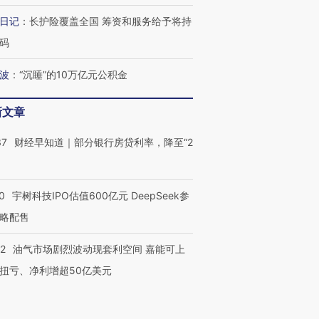
日记
：
长护险覆盖全国 筹资和服务给予将持
进第四届链博
【商旅对话】华住集团
技“链”接产
【特别呈现】寻找100种
CFO：不靠规模取胜，华
【特别呈
码
有意思的生活方式·第三对
住三大增长引擎是什么？
有意思的
波
：
“沉睡”的10万亿元公积金
新文章
37
财经早知道｜部分银行房贷利率，降至“2
0
宇树科技IPO估值600亿元 DeepSeek参
略配售
22
油气市场剧烈波动现套利空间 嘉能可上
扭亏、净利增超50亿美元
6
贝恩资本宣布收购贡茶 在中国大陆无法