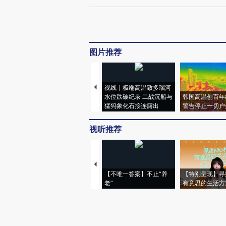
图片推荐
视线｜极端高温致多瑙河
水位跌破纪录 二战沉船与
韩国高温创百年
猛犸象化石接连露出
警告停止一切户
视听推荐
【不唯一答案】不止“养
【特别呈现】寻
老”
有意思的生活方