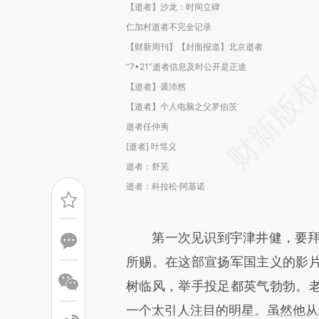
【逝者】沙龙：时间立碑
仁加村逝者不完全记录
【财新周刊】【封面报道】北京逝者
“7•21”逝者信息及时公开是正途
【逝者】裘沛然
【逝者】个人电脑之父罗伯茨
逝者任仲夷
[逝者] 叶笃义
逝者：舒芜
逝者：科拉松·阿基诺
第一次见识到宇津井健，要拜上
所赐。在这部宣扬军国主义的影
树临风，举手投足都英气勃勃。
一个太引人注目的明星。虽然他从