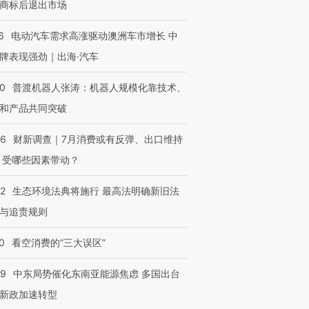
商标后退出市场
6
电动汽车需求高涨驱动澳洲车市增长 中
牌表现强劲｜出海·汽车
00
普渡机器人张涛：机器人规模化靠技术、
和产品共同突破
56
财新调查｜7月消费或有反弹、出口维持
 受哪些因素带动？
42
生态环境法典将施行 最高法明确新旧法
与追责规则
0
看空消费的“三大误区”
59
中东局势催化东南亚能源焦虑 多国出台
新政加速转型