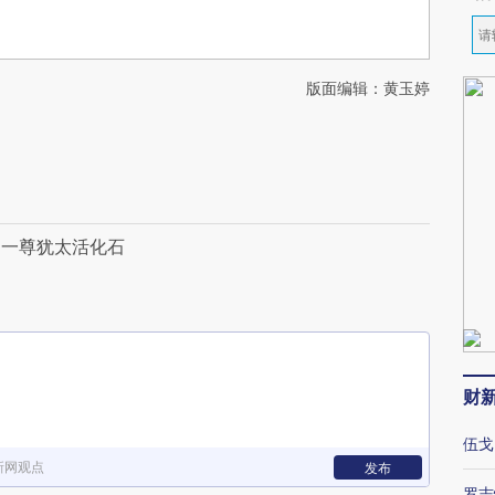
版面编辑：黄玉婷
，一尊犹太活化石
财
伍戈
新网观点
发布
罗志