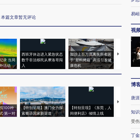
易峘
本篇文章暂无评论
视
西班牙休达进入紧急状态
加沙上百万流离失所者困
视线｜HYR
纪录 当局
数千非法移民从摩洛哥闯
于“塑料烤箱” 高温引发健
术：是什么
外活动
入
康危机
心“花钱找虐
博
唐涯
【推广】走
找100种
【特别呈现】澳门全力探
【特别呈现】《东莞，人
会，让数智科
知识
式·第一对
索葡语国家新渠道
间便利店》倾情上线
业
受伤
丁金