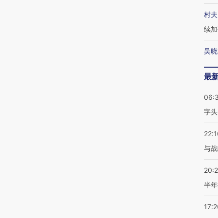
村夫
续加
吴晓
最
06:
字头
22:1
与战
20:
半年
17:2