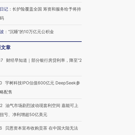
日记
：
长护险覆盖全国 筹资和服务给予将持
码
波
：
“沉睡”的10万亿元公积金
新文章
37
财经早知道｜部分银行房贷利率，降至“2
0
宇树科技IPO估值600亿元 DeepSeek参
略配售
22
油气市场剧烈波动现套利空间 嘉能可上
扭亏、净利增超50亿美元
6
贝恩资本宣布收购贡茶 在中国大陆无法