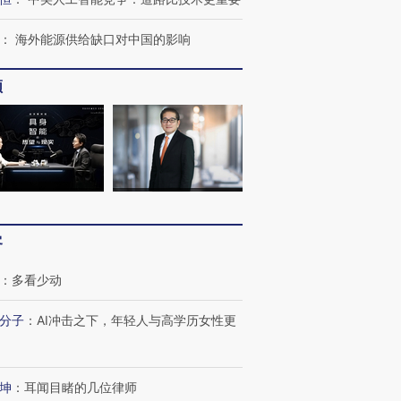
：
海外能源供给缺口对中国的影响
频
OX的吸金
马航飞行员跨国走私7万
视线｜被称为“蟑螂”的印
让中产们甘
粒摇头丸 尿检体内含3种
度Z世代 用街头抗争将教
秘鲁纳斯
”？
毒品
育部长拱下台
13人遇难
客
：
多看少动
进第四届链博
【商旅对话】华住集团
技“链”接产
【特别呈现】寻找100种
CFO：不靠规模取胜，华
【特别呈
分子
：
AI冲击之下，年轻人与高学历女性更
有意思的生活方式·第三对
住三大增长引擎是什么？
有意思的
坤
：
耳闻目睹的几位律师