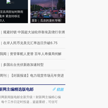
宜昌局部短时降雨
8毫米 紧急转移近
00人
显影｜瓜农的漫长等待
｜
规避封锁 中国超大油轮停靠埃及绕行非洲
｜
在岸人民币兑美元汇率连日升破6.75
我闻
｜
资管掌舵人更替 百年人寿僵局何解
｜
多国出台光伏新政加速转型
周刊
｜
【封面报道】电力现货市场元年突进
新网主编精选版电邮
样例
新网新闻版电邮全新升级！财新网主编精心编
，每个工作日定时投递，篇篇重磅，可信可
。