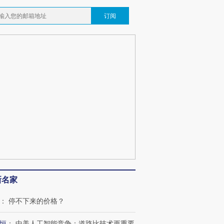
订阅
新名家
：
停不下来的价格？
恒
：
中美人工智能竞争：道路比技术更重要