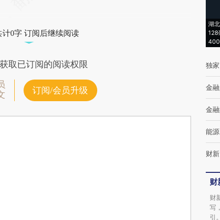
湖北
共计0字 订阅后继续阅读
12
40
获取已订阅的阅读权限
独家
员
金融
订阅/会员升级
文
金融
能源
财新
财
财
写
引