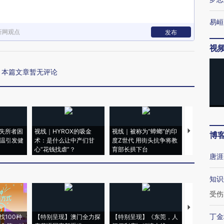
易峘
新网观点
发布
视
本篇文章暂无评论
失所者困
视线｜HYROX的吸金
视线｜被称为“蟑螂”的印
视线｜“入侵
博
高温引发健
术：是什么让中产们甘
度Z世代 用街头抗争将教
机”？难民潮
心“花钱找虐”？
育部长拱下台
飞地休达
唐涯
知识
受伤
【推广】走
丁金
找100种
【特别呈现】澳门全力探
【特别呈现】《东莞，人
会，让数智科