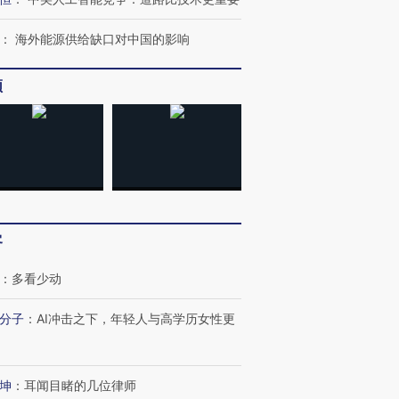
：
海外能源供给缺口对中国的影响
频
”还是“人道危
湖北宜昌局部短时降雨
哈尔滨遭遇短时极端强降
客
撕裂西班牙
128毫米 紧急转移近
雨 3小时累计雨量超80毫
秘鲁纳斯
4000人
米
13人遇难
：
多看少动
分子
：
AI冲击之下，年轻人与高学历女性更
进第四届链博
【商旅对话】华住集团
坤
：
耳闻目睹的几位律师
技“链”接产
【特别呈现】寻找100种
CFO：不靠规模取胜，华
【特别呈