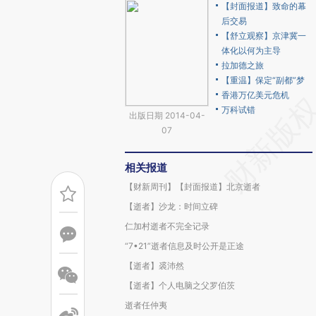
【封面报道】致命的幕
后交易
【舒立观察】京津冀一
体化以何为主导
拉加德之旅
【重温】保定“副都”梦
香港万亿美元危机
万科试错
出版日期 2014-04-
07
相关报道
【财新周刊】【封面报道】北京逝者
【逝者】沙龙：时间立碑
仁加村逝者不完全记录
“7•21”逝者信息及时公开是正途
【逝者】裘沛然
【逝者】个人电脑之父罗伯茨
逝者任仲夷