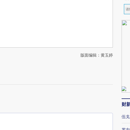
版面编辑：黄玉婷
财
伍戈
罗志