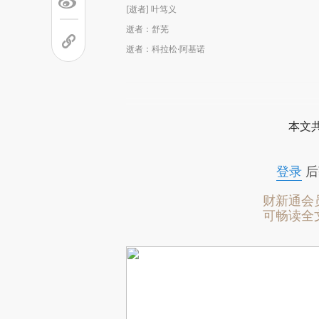
[逝者] 叶笃义
逝者：舒芜
逝者：科拉松·阿基诺
本文
登录
后
财新通会
可畅读全