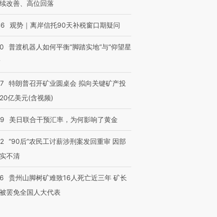
续改善、高位回落
46
观势｜离岸信托90天补税窗口期疑问
00
普渡机器人如何平衡“脚踏实地”与“仰望星
？
57
特朗普召开矿业圆桌会 拟向关键矿产投
20亿美元(含视频)
09
美日联合干预汇率，为何影响了黄金
32
“90后”农民工讨薪涉刑案发回重审 因部
实不清
36
贵州山脚树矿难致16人死亡近三年 矿长
被罢免全国人大代表