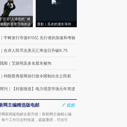
侵”还是“人道危机” 难
撕裂西班牙飞地休达
显影｜瓜农的漫长等待
｜
宇树发行市值610亿 先行者的加速和考验
｜
在岸人民币兑美元汇率连日升破6.75
我闻
｜
艾路明及多名股东被拘
｜
特朗普再签两份行政令限制出生公民权
周刊
｜
【封面报道】电力现货市场元年突进
新网主编精选版电邮
样例
新网新闻版电邮全新升级！财新网主编精心编
，每个工作日定时投递，篇篇重磅，可信可
。