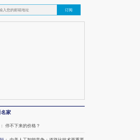
订阅
新名家
：
停不下来的价格？
恒
：
中美人工智能竞争：道路比技术更重要