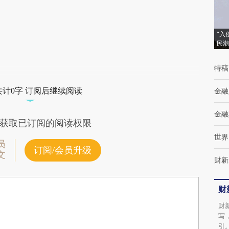
“入
民潮
特稿
共计0字 订阅后继续阅读
金融
金融
获取已订阅的阅读权限
世界
员
订阅/会员升级
文
财新
财
财
写
引