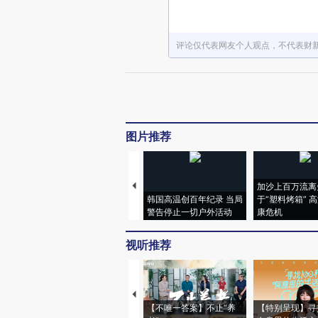
评论仅代表网友个人观点，不代表财
图片推荐
加沙上百万流离
韩国高温创百年纪录 当局
于“塑料烤箱” 
警告停止一切户外活动
康危机
视听推荐
【不唯一答案】不止“养
【特别呈现】寻