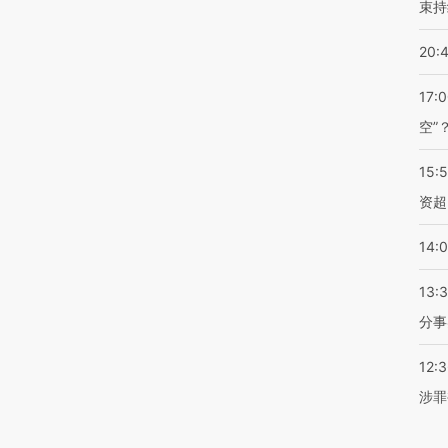
束持
20:
17:
空”
15:
资超
14:
13:
分事
12:
涉罪