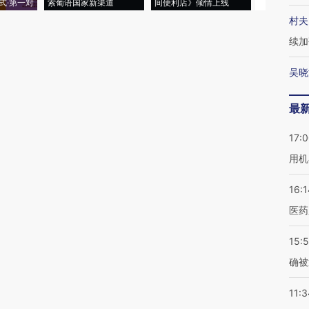
式·第一对
索葡语国家新渠道
间便利店》倾情上线
业
村夫
续加
吴晓
最
17:
用机
16:1
医药
15:5
确被
11:3