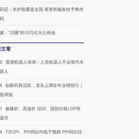
有意思的生活方式·第三对
住三大增长引擎是什么？
有意思的
日记
：
长护险覆盖全国 筹资和服务给予将持
码
波
：
“沉睡”的10万亿元公积金
新文章
00
普渡机器人张涛：人形机器人不会替代专
器人
4
创新药再活跃，龙头上调全年业绩指引｜
股周报
1
被爆炒、高溢价 QDII、国投白银LOF明
退市
4
7月CPI、PPI同比均低于预期 PPI同比结