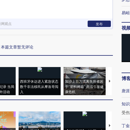
易峘
新网观点
发布
视
本篇文章暂无评论
博
西班牙休达进入紧急状态
加沙上百万流离失所者困
马航飞行员
纪录 当局
数千非法移民从摩洛哥闯
于“塑料烤箱” 高温引发健
粒摇头丸 尿
唐涯
外活动
入
康危机
毒品
知识
受伤
丁金
【推广】走