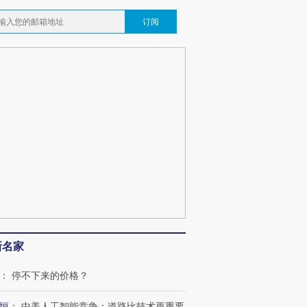
订阅
新名家
：
停不下来的价格？
恒
：
中美人工智能竞争：道路比技术更重要