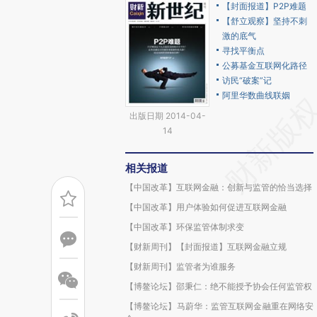
【封面报道】P2P难题
【舒立观察】坚持不刺
激的底气
寻找平衡点
公募基金互联网化路径
访民“破案”记
阿里华数曲线联姻
出版日期 2014-04-
14
相关报道
【中国改革】互联网金融：创新与监管的恰当选择
【中国改革】用户体验如何促进互联网金融
【中国改革】环保监管体制求变
【财新周刊】【封面报道】互联网金融立规
【财新周刊】监管者为谁服务
【博鳌论坛】邵秉仁：绝不能授予协会任何监管权
【博鳌论坛】马蔚华：监管互联网金融重在网络安