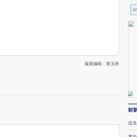
版面编辑：黄玉婷
财
伍戈
罗志