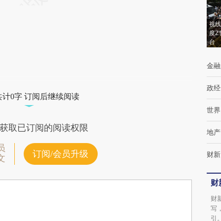
视线
度Z
台
金融
政经
共计0字 订阅后继续阅读
世界
获取已订阅的阅读权限
地产
员
订阅/会员升级
财新
文
财
财
写
引