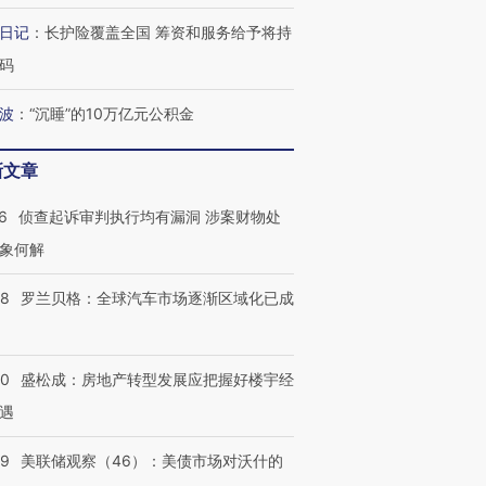
技“链”接产
【特别呈现】寻找100种
CFO：不靠规模取胜，华
【特别呈
有意思的生活方式·第三对
住三大增长引擎是什么？
有意思的
日记
：
长护险覆盖全国 筹资和服务给予将持
码
波
：
“沉睡”的10万亿元公积金
新文章
6
侦查起诉审判执行均有漏洞 涉案财物处
象何解
58
罗兰贝格：全球汽车市场逐渐区域化已成
50
盛松成：房地产转型发展应把握好楼宇经
遇
39
美联储观察（46）：美债市场对沃什的