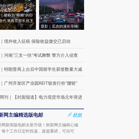
｜被称为“蟑螂”的印
世代 将教育部长拱下
显影｜瓜农的漫长等待
｜
境外收入征税 保险收益缴交已启动
｜
河南“三支一扶”考试舞弊 警方介入侦查
｜
特朗普再上台后中国留学生获签数量大减
｜
广州开发区产业园REIT较发行价“腰斩”
周刊
｜
【封面报道】电力现货市场元年突进
新网主编精选版电邮
样例
新网新闻版电邮全新升级！财新网主编精心编
，每个工作日定时投递，篇篇重磅，可信可
。