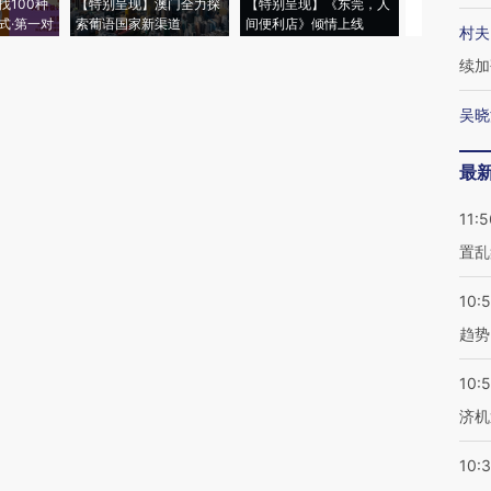
找100种
【特别呈现】澳门全力探
【特别呈现】《东莞，人
会，让数智科
式·第一对
索葡语国家新渠道
间便利店》倾情上线
业
村夫
续加
吴晓
最
11:5
置乱
10:
趋势
10:
济机
10: