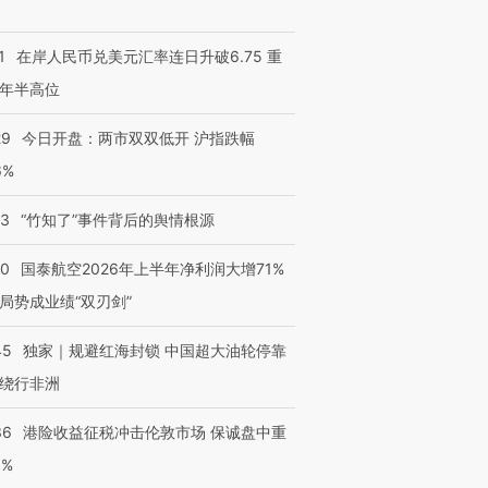
1
在岸人民币兑美元汇率连日升破6.75 重
年半高位
29
今日开盘：两市双双低开 沪指跌幅
6%
13
“竹知了”事件背后的舆情根源
10
国泰航空2026年上半年净利润大增71%
局势成业绩“双刃剑”
45
独家｜规避红海封锁 中国超大油轮停靠
绕行非洲
36
港险收益征税冲击伦敦市场 保诚盘中重
3%