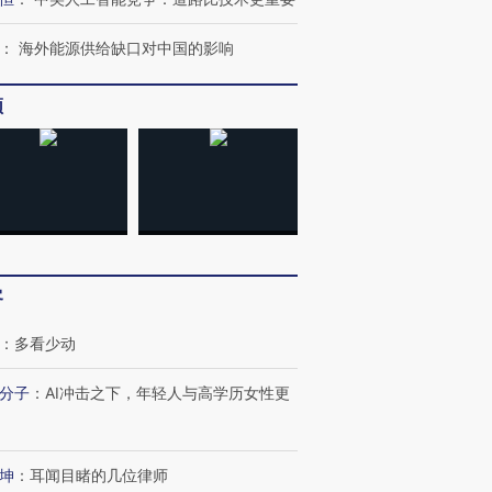
：
海外能源供给缺口对中国的影响
频
客
跨国走私7万
视线｜HY
检体内含3种
泽连斯基密集出访美英 索
秘鲁纳斯卡观光飞机坠毁
术：是什
：
多看少动
要防空导弹“救急”
13人遇难
心“花钱找
分子
：
AI冲击之下，年轻人与高学历女性更
坤
：
耳闻目睹的几位律师
进第四届链博
【商旅对话】华住集团