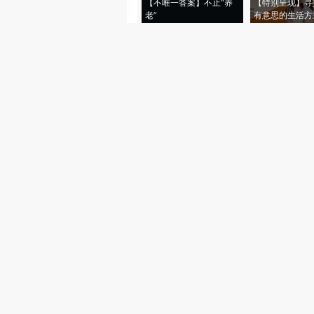
【不唯一答案】不止“养
【特别呈现】寻
老”
有意思的生活方