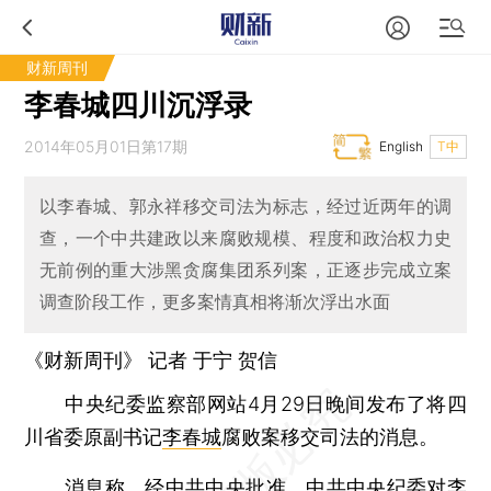
财新周刊
李春城四川沉浮录
2014年05月01日第17期
English
T中
以李春城、郭永祥移交司法为标志，经过近两年的调
查，一个中共建政以来腐败规模、程度和政治权力史
无前例的重大涉黑贪腐集团系列案，正逐步完成立案
调查阶段工作，更多案情真相将渐次浮出水面
《财新周刊》 记者
于宁
贺信
中央纪委监察部网站4月29日晚间发布了将四
川省委原副书记
李春城
腐败案移交司法的消息。
消息称，经中共中央批准，中共中央纪委对李