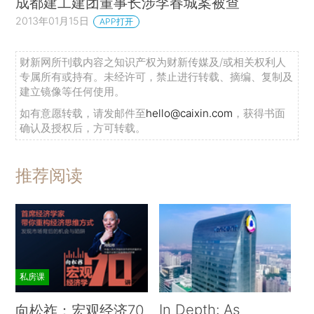
成都建工建团董事长涉李春城案被查
2013年01月15日
APP打开
财新网所刊载内容之知识产权为财新传媒及/或相关权利人
专属所有或持有。未经许可，禁止进行转载、摘编、复制及
建立镜像等任何使用。
如有意愿转载，请发邮件至
hello@caixin.com
，获得书面
确认及授权后，方可转载。
推荐阅读
私房课
In Depth: As
向松祚：宏观经济70