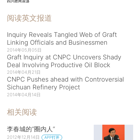
四川政商震荡
阅读英文报道
Inquiry Reveals Tangled Web of Graft
Linking Officials and Businessmen
2014年05月05日
Graft Inquiry at CNPC Uncovers Shady
Deal Involving Productive Oil Block
2014年04月21日
CNPC Pushes ahead with Controversial
Sichuan Refinery Project
2014年04月14日
相关阅读
李春城的“圈内人”
2012年12月14日
APP打开