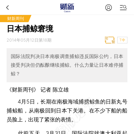
财新周刊
日本捕鲸窘境
2014年05月12日第18期
T中
国际法院判决日本南极调查捕鲸违反国际公约，日本
接受判决但仍酝酿继续捕鲸。什么力量让日本难停捕
鲸？
《财新周刊》 记者 陈立雄
4月5日，长期在南极海域捕捞鲸鱼的日新丸号
捕鲸船，从南极回到日本下关港。在不少下船的船
员脸上，出现了紧张的表情。
此前五天，3月31日，国际法院就澳大利亚起