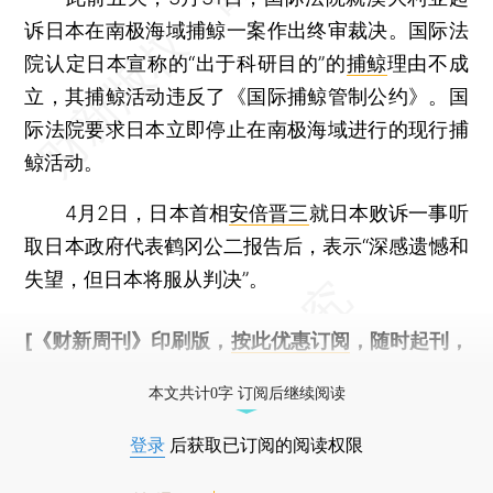
诉日本在南极海域捕鲸一案作出终审裁决。国际法
院认定日本宣称的“出于科研目的”的
捕鲸
理由不成
立，其捕鲸活动违反了《国际捕鲸管制公约》。国
际法院要求日本立即停止在南极海域进行的现行捕
鲸活动。
4月2日，日本首相
安倍晋三
就日本败诉一事听
取日本政府代表鹤冈公二报告后，表示“深感遗憾和
失望，但日本将服从判决”。
[《财新周刊》印刷版，
按此优惠订阅
，随时起刊，
免费快递。]
本文共计0字 订阅后继续阅读
登录
后获取已订阅的阅读权限