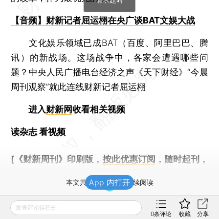
【音频】财新记者屈运栩在央广谈BAT文娱大战
文化娱乐领域已成BAT（百度、阿里巴巴、腾
讯）的新战场。这场战争中，各家会遭遇哪些问
题？中央人民广播电台经济之声《天下财经》“今晨
周刊观察”就此连线财新记者屈运栩
进入
财新网
收看相关视频
读杂志 看视频
[《财新周刊》印刷版，
按此优惠订阅
，随时起刊，
免费快递。]
App 内打开
本文共计0字 订阅后继续阅读
登录
后获取已订阅的阅读权限
发表评论得积分
0
条评论
收藏
分享