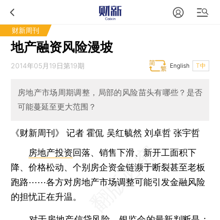
财新周刊
地产融资风险漫坡
2014年05月19日第19期
English
T中
房地产市场周期调整，局部的风险苗头有哪些？是否
可能蔓延至更大范围？
《财新周刊》 记者
霍侃
吴红毓然
刘卓哲
张宇哲
房地产投资
回落、销售下滑、新开工面积下
降、价格松动、个别房企资金链濒于断裂甚至老板
跑路⋯⋯各方对房地产市场调整可能引发金融风险
的担忧正在升温。
对于房地产信贷风险，银监会的最新判断是：