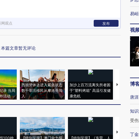
易峘
新网观点
发布
视
本篇文章暂无评论
博
西班牙休达进入紧急状态
加沙上百万流离失所者困
视线｜HYR
纪录 当局
数千非法移民从摩洛哥闯
于“塑料烤箱” 高温引发健
术：是什么
外活动
入
康危机
心“花钱找虐
唐涯
知识
受伤
【推广】走
丁金
找100种
【特别呈现】澳门全力探
【特别呈现】《东莞，人
会，让数智科