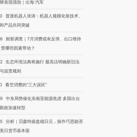
牌表现强劲｜出海·汽车
00
普渡机器人张涛：机器人规模化靠技术、
和产品共同突破
56
财新调查｜7月消费或有反弹、出口维持
 受哪些因素带动？
42
生态环境法典将施行 最高法明确新旧法
与追责规则
0
看空消费的“三大误区”
59
中东局势催化东南亚能源焦虑 多国出台
新政加速转型
05
分析｜贝森特操盘稳日元，操作巧思能否
美日货币基本面