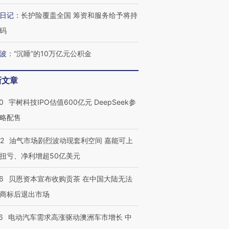
有意思的生活方式·第三对
住三大增长引擎是什么？
有意思的
日记
：
长护险覆盖全国 筹资和服务给予将持
码
波
：
“沉睡”的10万亿元公积金
新文章
0
宇树科技IPO估值600亿元 DeepSeek参
略配售
22
油气市场剧烈波动现套利空间 嘉能可上
扭亏、净利增超50亿美元
6
贝恩资本宣布收购贡茶 在中国大陆无法
商标后退出市场
6
电动汽车需求高涨驱动澳洲车市增长 中