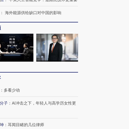
：
海外能源供给缺口对中国的影响
频
客
OX的吸金
马航飞行员跨国走私7万
视线｜被称为“蟑螂”的印
让中产们甘
粒摇头丸 尿检体内含3种
度Z世代 用街头抗争将教
秘鲁纳斯
”？
毒品
育部长拱下台
13人遇难
：
多看少动
分子
：
AI冲击之下，年轻人与高学历女性更
进第四届链博
【商旅对话】华住集团
坤
：
耳闻目睹的几位律师
技“链”接产
【特别呈现】寻找100种
CFO：不靠规模取胜，华
【特别呈