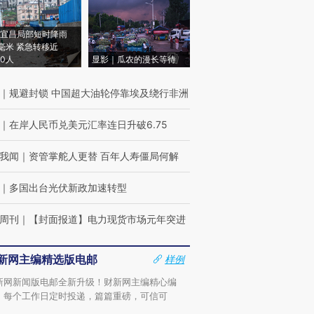
宜昌局部短时降雨
8毫米 紧急转移近
00人
显影｜瓜农的漫长等待
｜
规避封锁 中国超大油轮停靠埃及绕行非洲
｜
在岸人民币兑美元汇率连日升破6.75
我闻
｜
资管掌舵人更替 百年人寿僵局何解
｜
多国出台光伏新政加速转型
周刊
｜
【封面报道】电力现货市场元年突进
新网主编精选版电邮
样例
新网新闻版电邮全新升级！财新网主编精心编
，每个工作日定时投递，篇篇重磅，可信可
。