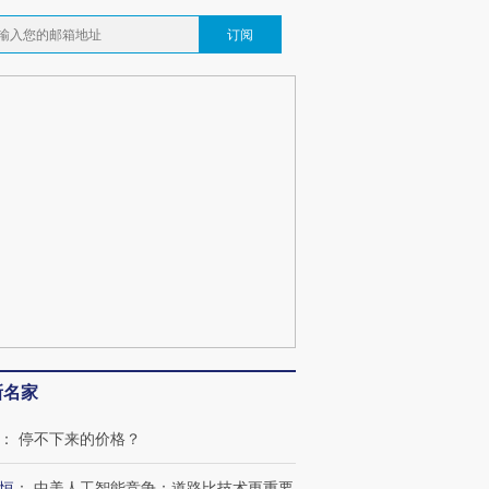
订阅
新名家
：
停不下来的价格？
恒
：
中美人工智能竞争：道路比技术更重要