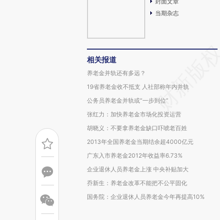
封面文章
当期杂志
相关报道
养老金并轨还有多远？
19省养老金收不抵支 人社部称年内并轨
公务员养老金并轨或“一步到位”
张红力：加快养老金市场化投资运营
胡晓义：不要拿养老金缺口吓唬老百姓
2013年全国养老金当期结余超4000亿元
广东入市养老金2012年收益率6.73%
企业退休人员养老金上涨 中央补贴加大
乔新生：养老金改革不能把不公平固化
国务院：企业退休人员养老金今年再提高10%