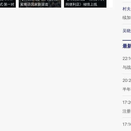
式·第一对
索葡语国家新渠道
间便利店》倾情上线
业
村夫
续加
吴晓
最
22:1
与战
20:
半年
17:2
注册
17:1