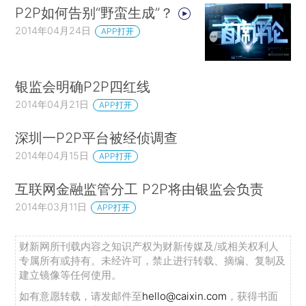
P2P如何告别“野蛮生成”？
2014年04月24日
APP打开
银监会明确P2P四红线
2014年04月21日
APP打开
深圳一P2P平台被经侦调查
2014年04月15日
APP打开
互联网金融监管分工 P2P将由银监会负责
2014年03月11日
APP打开
财新网所刊载内容之知识产权为财新传媒及/或相关权利人
专属所有或持有。未经许可，禁止进行转载、摘编、复制及
建立镜像等任何使用。
如有意愿转载，请发邮件至
hello@caixin.com
，获得书面