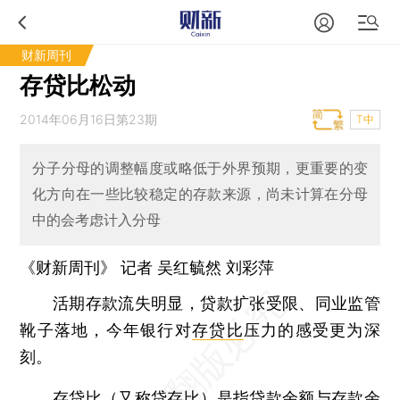
财新周刊
存贷比松动
2014年06月16日第23期
T中
分子分母的调整幅度或略低于外界预期，更重要的变
化方向在一些比较稳定的存款来源，尚未计算在分母
中的会考虑计入分母
《财新周刊》 记者
吴红毓然
刘彩萍
活期存款流失明显，贷款扩张受限、同业监管
靴子落地，今年银行对
存贷比
压力的感受更为深
刻。
存贷比（又称贷存比）是指贷款余额与存款余