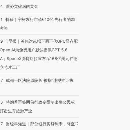
24
蓄势突破后的黄金
51
特稿｜宇树发行市值610亿 先行者的加
考验
29
T早报｜英伟达或拟下调下代GPU显存配
Open AI为免费用户默认提供GPT-5.6
NA；SpaceX协特斯拉宣布斥168亿美元在德
立芯片工厂
07
成都一区法院原院长 被指“违规挂证执
43
特朗普再签两份行政令限制出生公民权
打击生育旅游产业
37
财经早知道｜部分银行房贷利率，降至“2