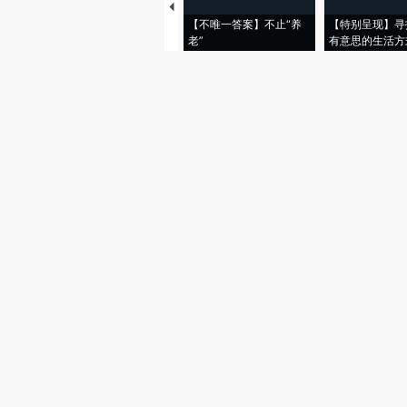
【不唯一答案】不止“养
【特别呈现】寻
老”
有意思的生活方