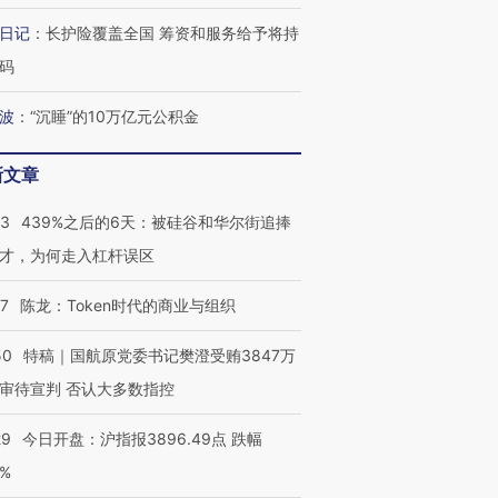
进第四届链博
【商旅对话】华住集团
技“链”接产
【特别呈现】寻找100种
CFO：不靠规模取胜，华
【特别呈
日记
：
长护险覆盖全国 筹资和服务给予将持
有意思的生活方式·第三对
住三大增长引擎是什么？
有意思的
码
波
：
“沉睡”的10万亿元公积金
新文章
53
439%之后的6天：被硅谷和华尔街追捧
才，为何走入杠杆误区
07
陈龙：Token时代的商业与组织
50
特稿｜国航原党委书记樊澄受贿3847万
审待宣判 否认大多数指控
29
今日开盘：沪指报3896.49点 跌幅
0%