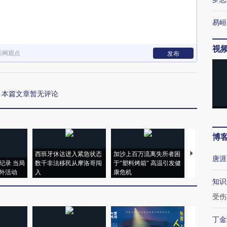
易峘
视
新网观点
发布
本篇文章暂无评论
博
西班牙休达进入紧急状态
加沙上百万流离失所者困
视线｜HYR
唐涯
纪录 当局
数千非法移民从摩洛哥闯
于“塑料烤箱” 高温引发健
术：是什么
外活动
入
康危机
心“花钱找虐
知识
受伤
丁金