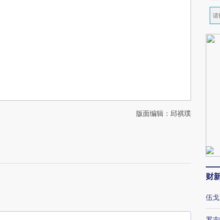
版面编辑：邱祺璞
财
伍戈
罗志