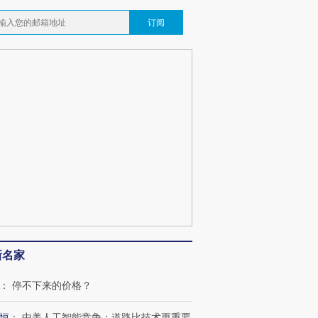
订阅
新名家
：
停不下来的价格？
恒
：
中美人工智能竞争：道路比技术更重要