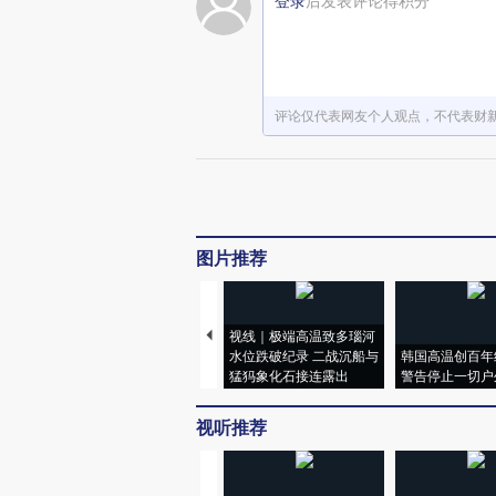
登录
后发表评论得积分
评论仅代表网友个人观点，不代表财
图片推荐
视线｜极端高温致多瑙河
水位跌破纪录 二战沉船与
韩国高温创百年
猛犸象化石接连露出
警告停止一切户
视听推荐