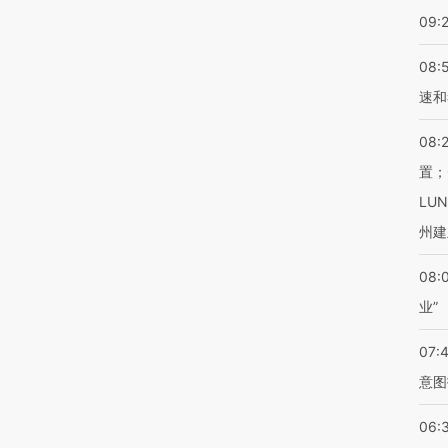
09:
08:
速和
08:
置；
LU
州建
08:
业”
07:
意图
06: