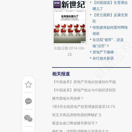
【封面报道】生育潮去
哪儿了
【舒立观察】反腐无禁
区
传统媒体如何面对网络
侵权
在法院“做官”，还是
做“法官”？
出版日期 2014-06-
房地产下楼梯
23
央行放水新渠
相关报道
【中国改革】房地产市场从快速转向平稳
【中国改革】房地产拐点与中国经济转型
楼市面临生死抉择？
1至5月全国房地产投资增速回落至14.7%
前五月商品房销售面积降幅扩大
银监会改口释放楼市新信号？
杨红旭：沈阳取消限购主因库存太大