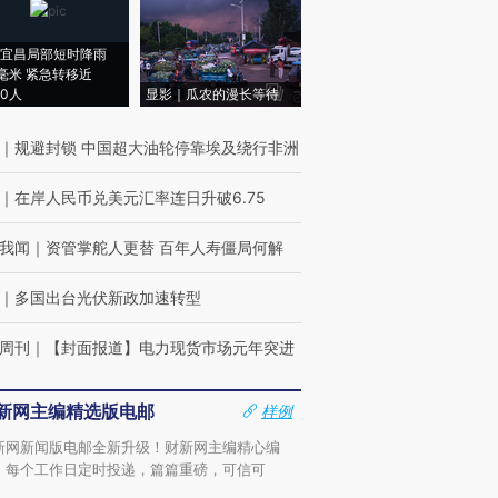
宜昌局部短时降雨
8毫米 紧急转移近
00人
显影｜瓜农的漫长等待
｜
规避封锁 中国超大油轮停靠埃及绕行非洲
｜
在岸人民币兑美元汇率连日升破6.75
我闻
｜
资管掌舵人更替 百年人寿僵局何解
｜
多国出台光伏新政加速转型
周刊
｜
【封面报道】电力现货市场元年突进
新网主编精选版电邮
样例
新网新闻版电邮全新升级！财新网主编精心编
，每个工作日定时投递，篇篇重磅，可信可
。