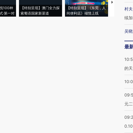
【推广】走
找100种
【特别呈现】澳门全力探
【特别呈现】《东莞，人
会，让数智科
村夫
式·第一对
索葡语国家新渠道
间便利店》倾情上线
业
续加
吴晓
最
10:
的天
10:
09:
元二
09:
0.1