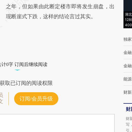
之年，但如果由此断定楼市即将发生崩盘，出
湖北
现断崖式下跌，这样的结论言过其实。
12
40
独家
金融
共计0字 订阅后继续阅读
金融
能源
获取已订阅的阅读权限
财新
员
订阅/会员升级
文
财
财
写
引