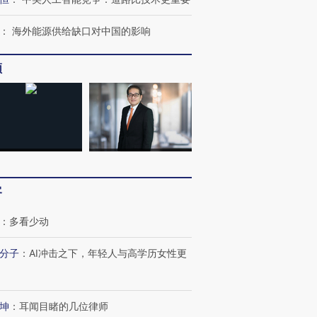
：
海外能源供给缺口对中国的影响
频
客
OX的吸金
马航飞行员跨国走私7万
视线｜被称为“蟑螂”的印
：
多看少动
让中产们甘
粒摇头丸 尿检体内含3种
度Z世代 用街头抗争将教
秘鲁纳斯
”？
毒品
育部长拱下台
13人遇难
分子
：
AI冲击之下，年轻人与高学历女性更
坤
：
耳闻目睹的几位律师