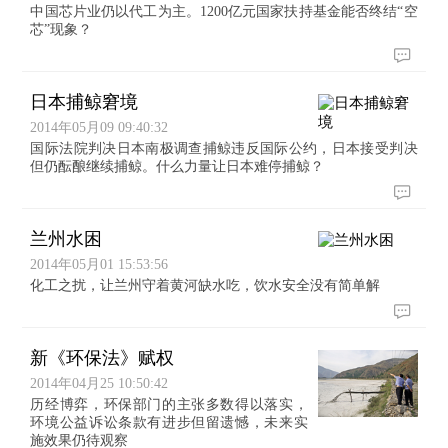
中国芯片业仍以代工为主。1200亿元国家扶持基金能否终结“空
芯”现象？
日本捕鲸窘境
2014年05月09 09:40:32
国际法院判决日本南极调查捕鲸违反国际公约，日本接受判决
但仍酝酿继续捕鲸。什么力量让日本难停捕鲸？
兰州水困
2014年05月01 15:53:56
化工之扰，让兰州守着黄河缺水吃，饮水安全没有简单解
新《环保法》赋权
2014年04月25 10:50:42
历经博弈，环保部门的主张多数得以落实，
环境公益诉讼条款有进步但留遗憾，未来实
施效果仍待观察