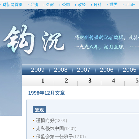
财新网首页
经济
金融
公司
政经
环科
世界
mini+
2009
2008
2007
2006
2005
1
2
3
4
5
1998年12月文章
宏观
谨慎向好
(12-01)
走私侵蚀中国
(12-01)
保监会第一任班子
(12-01)