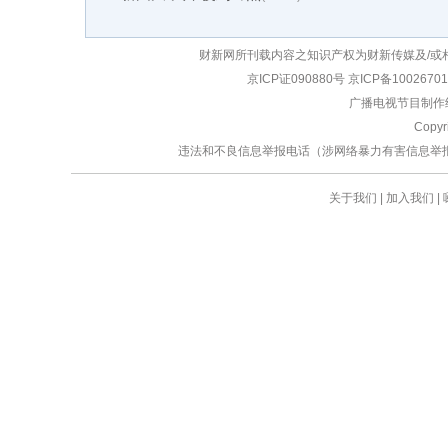
财新网所刊载内容之知识产权为财新传媒及/或
京ICP证090880号
京ICP备1002670
广播电视节目制作经
Copy
违法和不良信息举报电话（涉网络暴力有害信息举报、未成年人举
关于我们
|
加入我们
|