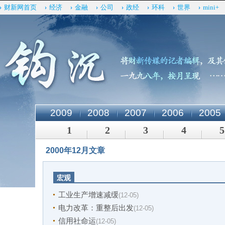
财新网首页
经济
金融
公司
政经
环科
世界
mini+
2009
2008
2007
2006
2005
1
2
3
4
5
2000年12月文章
宏观
工业生产增速减缓
(12-05)
电力改革：重整后出发
(12-05)
信用社命运
(12-05)