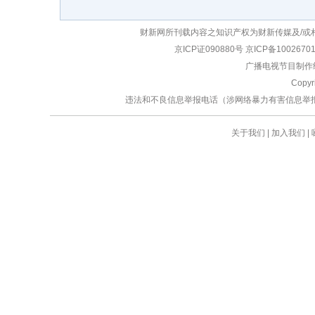
财新网所刊载内容之知识产权为财新传媒及/或
京ICP证090880号
京ICP备1002670
广播电视节目制作经
Copy
违法和不良信息举报电话（涉网络暴力有害信息举报、未成年人举
关于我们
|
加入我们
|