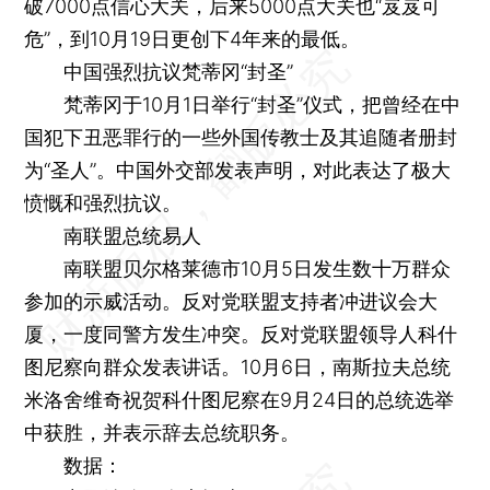
破7000点信心大关，后来5000点大关也“岌岌可
危”，到10月19日更创下4年来的最低。
中国强烈抗议梵蒂冈“封圣”
梵蒂冈于10月1日举行“封圣”仪式，把曾经在中
国犯下丑恶罪行的一些外国传教士及其追随者册封
为“圣人”。中国外交部发表声明，对此表达了极大
愤慨和强烈抗议。
南联盟总统易人
南联盟贝尔格莱德市10月5日发生数十万群众
参加的示威活动。反对党联盟支持者冲进议会大
厦，一度同警方发生冲突。反对党联盟领导人科什
图尼察向群众发表讲话。10月6日，南斯拉夫总统
米洛舍维奇祝贺科什图尼察在9月24日的总统选举
中获胜，并表示辞去总统职务。
数据：