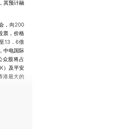
，其预计融
，向200
股票，价格
至13．6倍
后，中电国际
公众股将占
HK）及平安
香港最大的