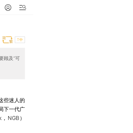
T中
要顾及“可
这些迷人的
局下一代广
ork，NGB）