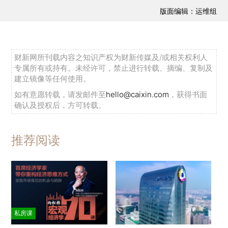
版面编辑：运维组
财新网所刊载内容之知识产权为财新传媒及/或相关权利人
专属所有或持有。未经许可，禁止进行转载、摘编、复制及
建立镜像等任何使用。
如有意愿转载，请发邮件至
hello@caixin.com
，获得书面
确认及授权后，方可转载。
推荐阅读
私房课