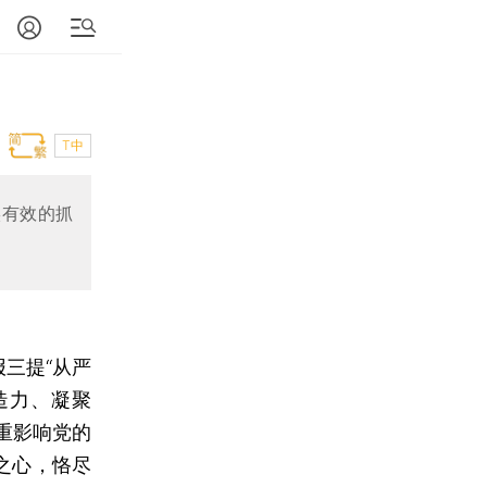
T中
实有效的抓
三提“从严
造力、凝聚
重影响党的
之心，恪尽