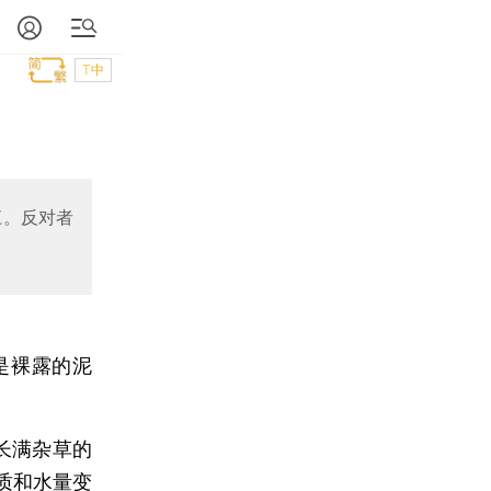
T中
江。反对者
是裸露的泥
长满杂草的
质和水量变