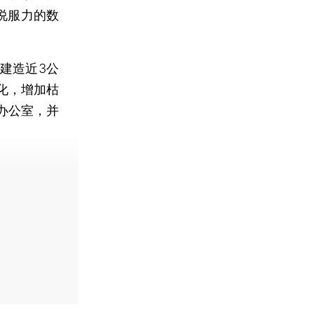
说服力的数
建造近3公
化，增加枯
办公室，并
。