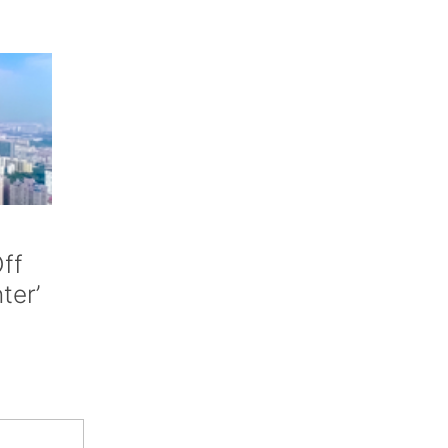
ff
nter’