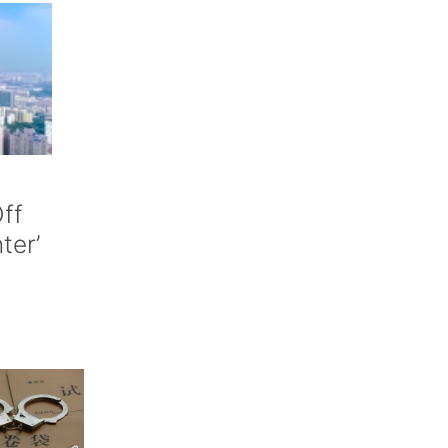
ff
nter’