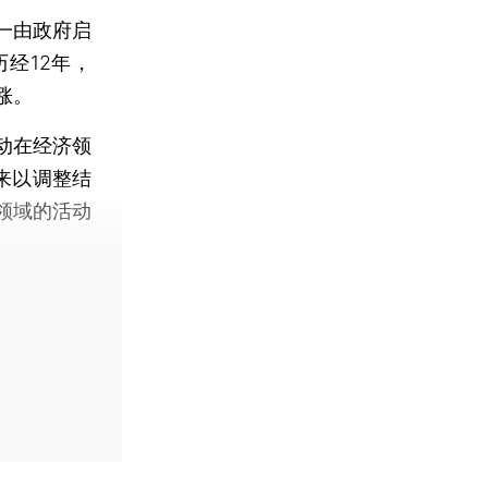
一由政府启
经12年，
涨。
动在经济领
来以调整结
领域的活动