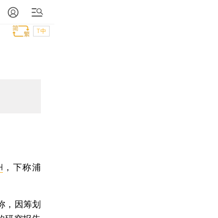
T中
H
，下称浦
称，因筹划