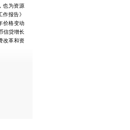
，也为资源
工作报告》
年价格变动
币信贷增长
费改革和资
费快递。]