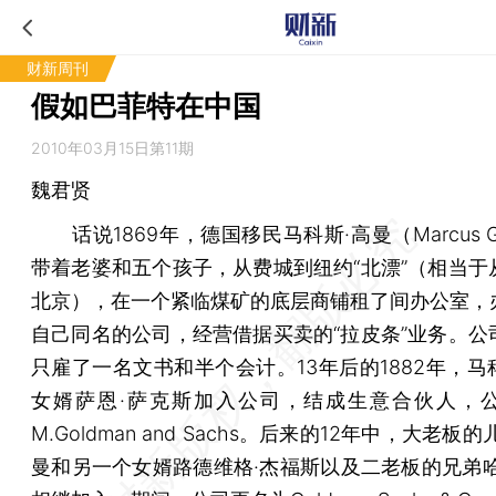
财新周刊
假如巴菲特在中国
2010年03月15日第11期
魏君贤
话说1869年，德国移民马科斯·高曼（Marcus Go
带着老婆和五个孩子，从费城到纽约“北漂”（相当于
北京），在一个紧临煤矿的底层商铺租了间办公室，
自己同名的公司，经营借据买卖的“拉皮条”业务。公
只雇了一名文书和半个会计。13年后的1882年，马
女婿萨恩·萨克斯加入公司，结成生意合伙人，
M.Goldman and Sachs。后来的12年中，大老板
曼和另一个女婿路德维格·杰福斯以及二老板的兄弟哈