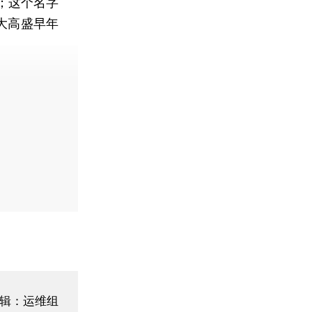
o.；这个名字
大高盛早年
费快递。]
辑：运维组