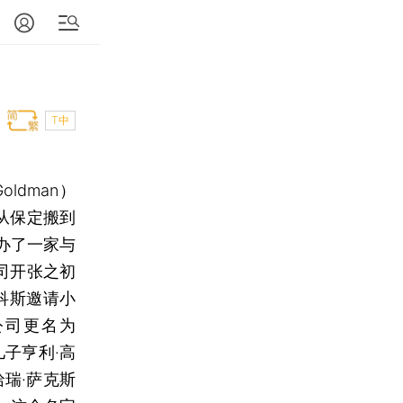
T中
ldman）
从保定搬到
办了一家与
司开张之初
科斯邀请小
公司更名为
的儿子亨利·高
瑞·萨克斯