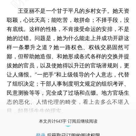
王亚丽不是一个甘于平凡的乡村女子。她天资
聪颖，心比天高；能吃苦，敢拼命；不择手段，没
有底线。这样的性格，不肯接受命运的安排，不是
她的过错。问题是，她为什么能走上并成功开辟这
样一条攀升之道？她一路权色、权钱交易固然可
鄙，但帮助她造假、和她形成各式各样的交换并提
拔她的官员，以及使她得以升迁的官场潜规则，更
让人痛恨。“一把手”和上级领导的个人意志，代替
了组织决定；干部人事制度明文规定的组织考评、
民意测验等等，完全成了过场和点缀。地方官场生
态的恶化、人情伦理的畸变，看上去多么不堪入
目，却是活生生的现实。
本文共计643字 订阅后继续阅读
登录
后获取已订阅的阅读权限