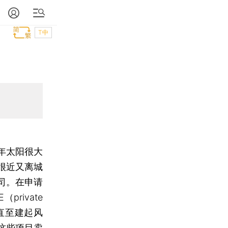
T中
年太阳很大
很近又离城
司。在申请
rivate
，直至建起风
这些项目卖