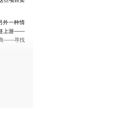
另外一种情
链上游——
商——寻找