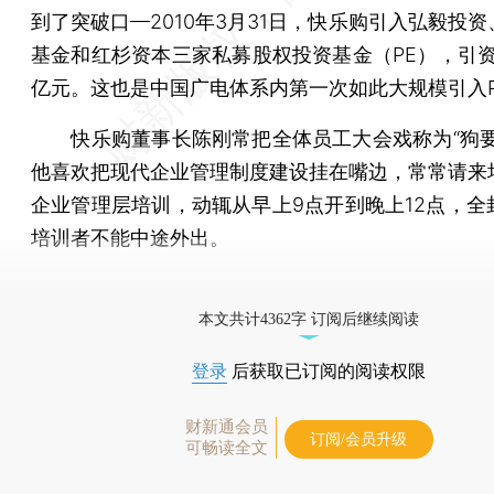
到了突破口—2010年3月31日，快乐购引入弘毅投
基金和红杉资本三家私募股权投资基金（PE），引资人
亿元。这也是中国广电体系内第一次如此大规模引入P
快乐购董事长陈刚常把全体员工大会戏称为“狗要
他喜欢把现代企业管理制度建设挂在嘴边，常常请来
企业管理层培训，动辄从早上9点开到晚上12点，全
培训者不能中途外出。
[《财新周刊》印刷版，
按此优惠订阅
，随时起刊，免
本文共计4362字 订阅后继续阅读
登录
后获取已订阅的阅读权限
财新通会员
订阅/会员升级
可畅读全文