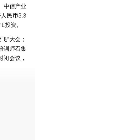
资、中信产业
民币3.3
E投资。
飞”大会；
培训师召集
封闭会议，
费快递。]