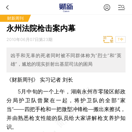
财新周刊
永州法院枪击案内幕
2010年06月07日第23期
T中
凶手和无辜的死者同时被不同群体称为“烈士”和“英
雄”，尴尬的现实折射出基层司法的困局
《财新周刊》 实习记者 刘长
5月中旬的一个上午，湖南永州市零陵区邮政
分局护卫队曾聚在一起，将护卫队的全部“家
当”——四把手枪和一把微型冲锋枪—搬出来擦拭，
并由熟悉枪支性能的队员给大家讲解枪支养护知
识。