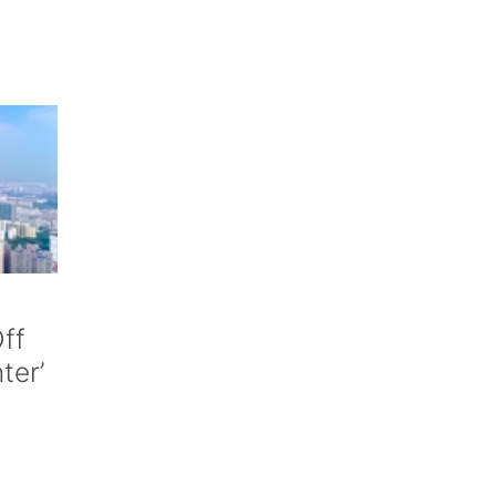
ff
nter’