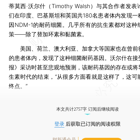
蒂莫西·沃尔什（Timothy Walsh）与其合作者发
们在印度、巴基斯坦和英国共180名患者体内发现一
因NDM-1的耐药细菌。几乎所有的抗生素都对这种
策——除了替加环素和黏菌素。
美国、荷兰、澳大利亚、加拿大等国家也在曾前
的患者体内，发现了这种细菌耐药基因。沃尔什在接
报》采访时甚至悲观地预测，该耐药基因的存在或将
生素时代的结束，“从很多方面看就是这样了，这可
终点。”
[《财新周刊》印刷版，
按此优惠订阅
，随时起刊，免
本文共计2757字 订阅后继续阅读
登录
后获取已订阅的阅读权限
财新通会员