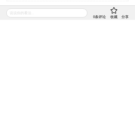
说说你的看法...
推荐阅读
0
条评论
收藏
分享
私房课
In Depth: As Tencent
向松祚：宏观经济70
Lays Off Staff, Is Its
讲，带你了解国内外
‘Winter’ Approaching?
经济大局
2022年04月01日
2022年04月06日
非京籍五环内购房社保降至一
年 北京市公积金最高可贷340