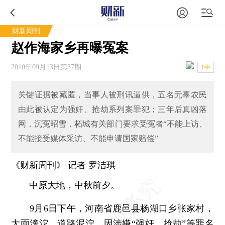
财新周刊
赵作海家乡再曝冤案
2010年09月13日第37期
T中
关键证据被藏匿，当事人被刑讯逼供，五名无辜农民
由此被认定为强奸、抢劫系列案罪犯；三年后真凶落
网，沉冤昭雪，柘城有关部门要求受冤者“不能上访、
不能接受媒体采访、不能申请国家赔偿”
《财新周刊》 记者
罗洁琪
中原大地，中秋前夕。
9月6日下午，河南省鹿邑县杨湖口乡张家村，
大雨滂沱，道路泥泞。因涉嫌“强奸、抢劫”等罪名