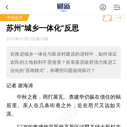
中国改革
T中
苏州“城乡一体化”反思
2010年10月01日第10期
在推进城乡一体化与新农村建设的进程中，如何保证
农民的土地权利不受侵害？依靠基层政府强力推进工
业化的“苏南模式”，有哪些问题值得探讨？
记者
谢海涛
中秋之夜，雨打屋瓦。查建华仍躲在借住的蜗
居里。亲人在几条街巷之外，近在咫尺又远如天
涯。
57岁的查建华是苏州高新区浒墅关镇大新村农