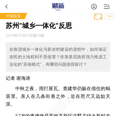
中国改革
T中
苏州“城乡一体化”反思
2010年10月01日第10期
在推进城乡一体化与新农村建设的进程中，如何保证
农民的土地权利不受侵害？依靠基层政府强力推进工
业化的“苏南模式”，有哪些问题值得探讨？
记者
谢海涛
中秋之夜，雨打屋瓦。查建华仍躲在借住的蜗
居里。亲人在几条街巷之外，近在咫尺又远如天
涯。
57岁的查建华是苏州高新区浒墅关镇大新村农