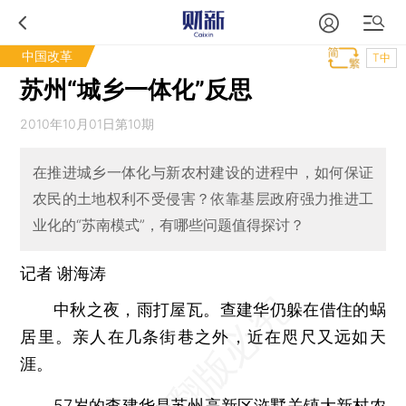
中国改革
T中
苏州“城乡一体化”反思
2010年10月01日第10期
在推进城乡一体化与新农村建设的进程中，如何保证
农民的土地权利不受侵害？依靠基层政府强力推进工
业化的“苏南模式”，有哪些问题值得探讨？
记者
谢海涛
中秋之夜，雨打屋瓦。查建华仍躲在借住的蜗
居里。亲人在几条街巷之外，近在咫尺又远如天
涯。
57岁的查建华是苏州高新区浒墅关镇大新村农