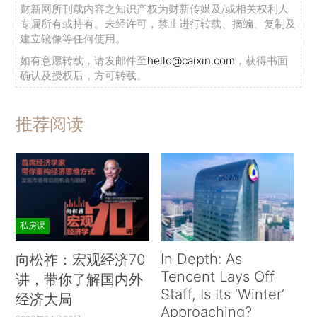
财新网所刊载内容之知识产权为财新传媒及/或相关权利人
专属所有或持有。未经许可，禁止进行转载、摘编、复制及
建立镜像等任何使用。
如有意愿转载，请发邮件至
hello@caixin.com
，获得书面
确认及授权后，方可转载。
推荐阅读
私房课
In Depth: As
向松祚：宏观经济70
Tencent Lays Off
讲，带你了解国内外
Staff, Is Its ‘Winter’
经济大局
Approaching?