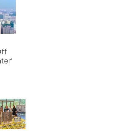
ff
nter’