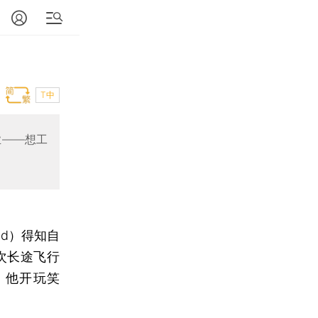
T中
业——想工
nd）得知自
次长途飞行
，他开玩笑