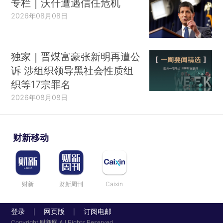
专栏｜沃什遭遇信任危机
2026年08月08日
独家｜晋煤富豪张新明再遭公
诉 涉组织领导黑社会性质组
织等17宗罪名
2026年08月08日
财新移动
财新
财新周刊
Caixin
登录
网页版
订阅电邮
|
|
Copyright 财新网 All Rights Reserved