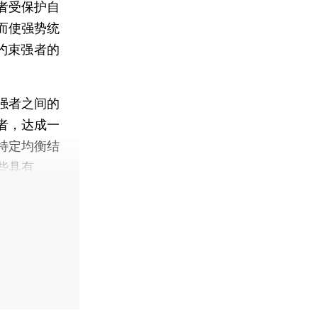
者受保护自
而使强势统
约束强者的
强者之间的
者，达成一
特定均衡结
些具有