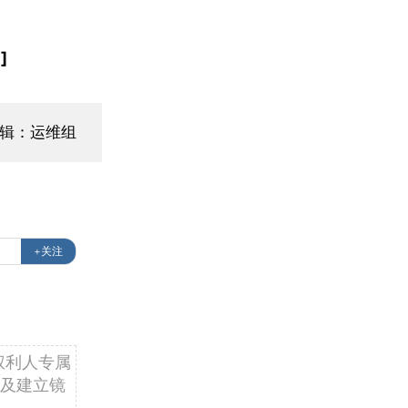
]
辑：运维组
+关注
权利人专属
及建立镜