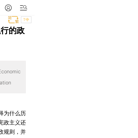
T中
执行的政
 Economic
ation
释为什么历
宪政主义还
政规则，并