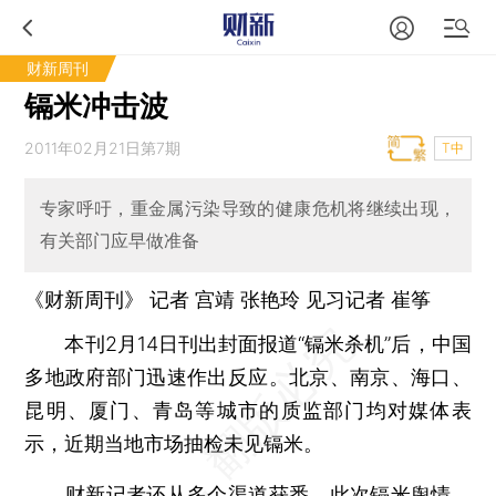
财新周刊
镉米冲击波
2011年02月21日第7期
T中
专家呼吁，重金属污染导致的健康危机将继续出现，
有关部门应早做准备
《财新周刊》 记者
宫靖
张艳玲 见习记者
崔筝
本刊2月14日刊出封面报道“镉米杀机”后，中国
多地政府部门迅速作出反应。北京、南京、海口、
昆明、厦门、青岛等城市的质监部门均对媒体表
示，近期当地市场抽检未见镉米。
财新记者还从多个渠道获悉，此次镉米舆情，